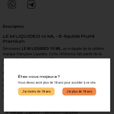
Description
LE M LIQUIDEO 10 ML - E-liquide Fruité
Premium
Découvrez
LE M LIQUIDEO 10 ML
, un e-liquide de la célèbre
marque française Liquideo. Cette référence fait partie de la
gamme fruité du fabricant, offrant une expérience de vape
savoureuse et équilibrée.
Caractéristiques du LE M LIQUIDEO
Êtes-vous majeur.e ?
Ce flacon de
10 ml
contient un e-liquide conçu et fabriqué en
Vous devez avoir plus de 18 ans pour accéder à ce site.
France par Liquideo, une marque reconnue dans l'univers de la
vape. La formulation répond aux normes européennes les plus
J'ai moins de 18 ans
J'ai plus de 18 ans
strictes en matière de qualité et de sécurité.
Contenance : 10 ml
Marque : Liquideo - fabrication française