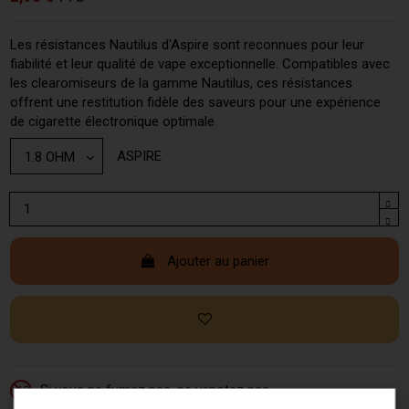
Les résistances Nautilus d'Aspire sont reconnues pour leur
fiabilité et leur qualité de vape exceptionnelle. Compatibles avec
les clearomiseurs de la gamme Nautilus, ces résistances
offrent une restitution fidèle des saveurs pour une expérience
de cigarette électronique optimale.
ASPIRE
Ajouter au panier
Si vous ne fumez pas, ne vapotez pas.
-18