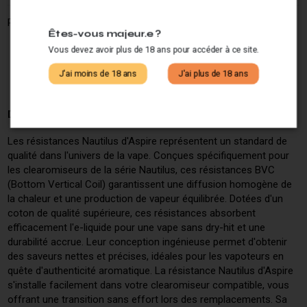
Partagez ce produit :
Êtes-vous majeur.e ?
Vous devez avoir plus de 18 ans pour accéder à ce site.
J'ai moins de 18 ans
J'ai plus de 18 ans
Description
Les résistances Nautilus d'Aspire représentent un standard de
qualité dans l'univers de la vape. Conçues spécifiquement pour
les clearomiseurs de la série Nautilus, ces résistances BVC
(Bottom Vertical Coil) garantissent une diffusion homogène de
la chaleur et une production de vapeur équilibrée. Dotées d'un
coton de qualité supérieure, ces résistances absorbent
efficacement l'e-liquide pour une vape sans dry-hit et une
durabilité accrue. Leur conception ingénieuse permet d'obtenir
des saveurs nettes et précises, idéales pour les vapoteurs en
quête d'authenticité aromatique. La résistance Nautilus d'Aspire
s'installe facilement dans votre clearomiseur compatible, vous
offrant une transition sans effort lors des remplacements. Sa