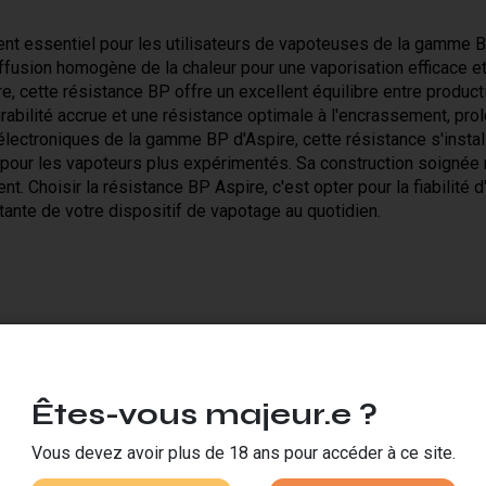
nt essentiel pour les utilisateurs de vapoteuses de la gamme B
diffusion homogène de la chaleur pour une vaporisation efficace e
, cette résistance BP offre un excellent équilibre entre product
bilité accrue et une résistance optimale à l'encrassement, prolon
lectroniques de la gamme BP d'Aspire, cette résistance s'insta
ur les vapoteurs plus expérimentés. Sa construction soignée mi
 Choisir la résistance BP Aspire, c'est opter pour la fiabilité 
ante de votre dispositif de vapotage au quotidien.
 :
Êtes-vous majeur.e ?
Vous devez avoir plus de 18 ans pour accéder à ce site.