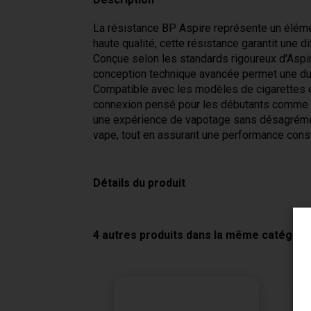
La résistance BP Aspire représente un éléme
haute qualité, cette résistance garantit une 
Conçue selon les standards rigoureux d'Aspire
conception technique avancée permet une dura
Compatible avec les modèles de cigarettes é
connexion pensé pour les débutants comme po
une expérience de vapotage sans désagrément.
vape, tout en assurant une performance const
Détails du produit
4 autres produits dans la même catégorie