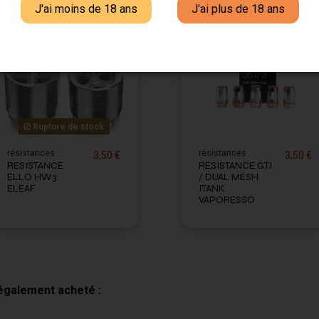
J'ai moins de 18 ans
J'ai plus de 18 ans
Rupture de stock
résistances
résistances
3,50 €
3,50 €
RESISTANCE
RESISTANCE GTI
ELLO HW3
/ DUAL MESH
ELEAF
ITANK
VAPORESSO
 également acheté :