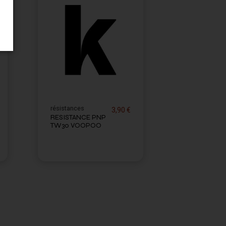
résistances
3,90 €
RESISTANCE PNP
TW30 VOOPOO