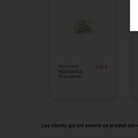
résistances
5,50 €
RESISTANCE
TFV16 SMOK
Les clients qui ont acheté ce produit ont