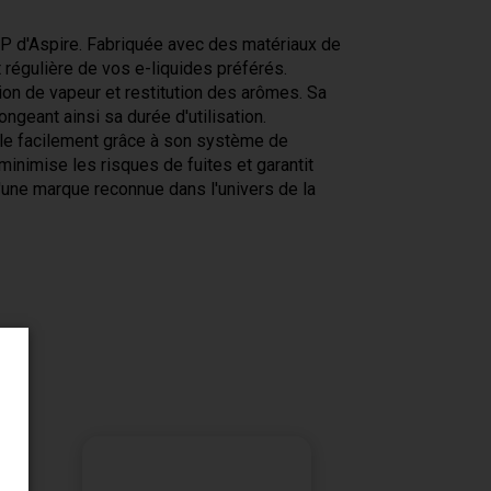
P d'Aspire. Fabriquée avec des matériaux de
t régulière de vos e-liquides préférés.
ion de vapeur et restitution des arômes. Sa
geant ainsi sa durée d'utilisation.
lle facilement grâce à son système de
nimise les risques de fuites et garantit
d'une marque reconnue dans l'univers de la