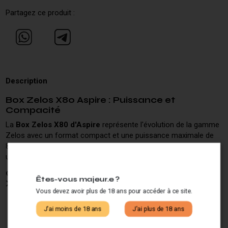
Partagez ce produit :
Description
Box Zelos X80 Aspire : Puissance et
Compacité
La
Box Zelos X80 d'Aspire
représente l'évolution de la gamme
Zelos avec un format compact et une puissance maximale de
80W. Ce mod électronique intègre le chipset ASP avancé offrant
une expérience de vape personnalisable et performante.
Caractéristiques Techniques du Mod Zelos
Êtes-vous majeur.e ?
X80
Vous devez avoir plus de 18 ans pour accéder à ce site.
Puissance réglable : 1W à 80W
J'ai moins de 18 ans
J'ai plus de 18 ans
Chipset ASP avec protection multiple
Connexion 510 universelle