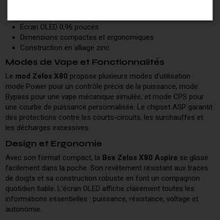
Batterie intégrée 3200mAh
Charge rapide USB Type-C 2A
Écran OLED 0,96 pouces
Dimensions compactes et ergonomiques
Construction en alliage zinc
Modes de Vape et Fonctionnalités
Le
mod Zelos X80
propose plusieurs modes d'utilisation :
mode Power pour un contrôle précis de la puissance, mode
Bypass pour une vape mécanique simulée, et mode CPS pour
une courbe de puissance personnalisée. Le chipset ASP garantit
des protections contre les courts-circuits, les surchauffes et
les décharges excessives.
Design et Ergonomie
Avec son format compact, la
Box Zelos X80 Aspire
se glisse
facilement dans la poche. Son revêtement résistant aux traces
de doigts et sa construction robuste en font un compagnon
quotidien fiable. L'écran OLED affiche clairement toutes les
informations essentielles : puissance, résistance, voltage et
autonomie.