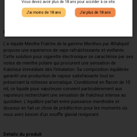
Vous devez avoir plus de 18 ans pour accéder à ce site.
J'ai moins de 18 ans
J'ai plus de 18 ans
Description
L'e-liquide Menthe Fraîche de la gamme Menthes par Alfaliquid
propose une expérience de vape rafraîchissante et vivifiante.
Cette solution pour cigarette électronique se caractérise par ses
notes de menthe polaire qui procurent une sensation de
fraîcheur immédiate dès l'inhalation. Sa composition équilibrée
garantit une production de vapeur satisfaisante tout en
préservant la richesse aromatique. Conditionné en flacon de 10
ml, ce liquide pour vapoteuse convient particulièrement aux
vapoteurs recherchant une sensation de fraîcheur intense au
quotidien. L'équilibre parfait entre puissance mentholée et
douceur en fait un choix de prédilection pour les moments où
vous avez besoin d'un souffle glacial revigorant.
Détails du produit