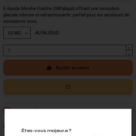
E-liquide Menthe Fraîche d'Alfaliquid offrant une sensation
glaciale intense et rafraîchissante, parfait pour les amateurs de
sensations vives.
ALFALIQUID
Ajouter au panier
Si vous ne fumez pas, ne vapotez pas.
-18
Partagez ce produit :
Êtes-vous majeur.e ?