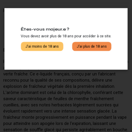
Partagez ce produit :
Êtes-vous majeur.e ?
Vous devez avoir plus de 18 ans pour accéder à ce site.
J'ai moins de 18 ans
J'ai plus de 18 ans
Description
PULP nous offre avec sa MENTHE CHLOROPHYLLE une création
aromatique qui capture parfaitement l'essence de la menthe
verte fraîche. Ce e-liquide français, conçu par un fabricant
reconnu pour la qualité de ses compositions, délivre une
explosion de fraîcheur végétale dès la première inhalation.
L'arôme dominant est celui de la chlorophylle, conférant cette
saveur caractéristique de feuilles de menthe fraîchement
cueillies, avec ses notes herbacées légèrement sucrées qui
évoluent rapidement vers une intense sensation glacée. La
fraîcheur monte progressivement en puissance pendant la vape
pour atteindre son apogée lors de l'expiration, laissant une
sensation de souffle glacé qui persiste agréablement en bouche.