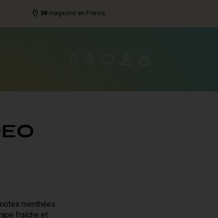
38
magasins en France.
DEO
x notes menthées
vape fraîche et