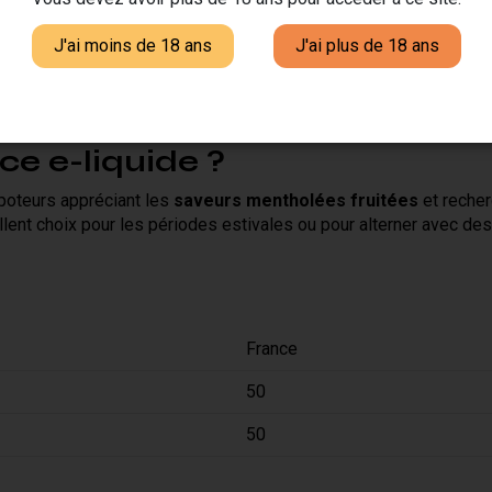
J'ai moins de 18 ans
J'ai plus de 18 ans
'univers de la vape française. Chaque e-liquide est élaboré se
açabilité complète des ingrédients. Le flacon de 50ml permet une
ce e-liquide ?
apoteurs appréciant les
saveurs mentholées fruitées
et recher
ellent choix pour les périodes estivales ou pour alterner avec d
France
50
50