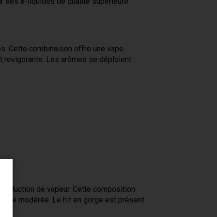
r ses e-liquides de qualité supérieure
s. Cette combinaison offre une vape
et revigorante. Les arômes se déploient
 production de vapeur. Cette composition
sance modérée. Le hit en gorge est présent