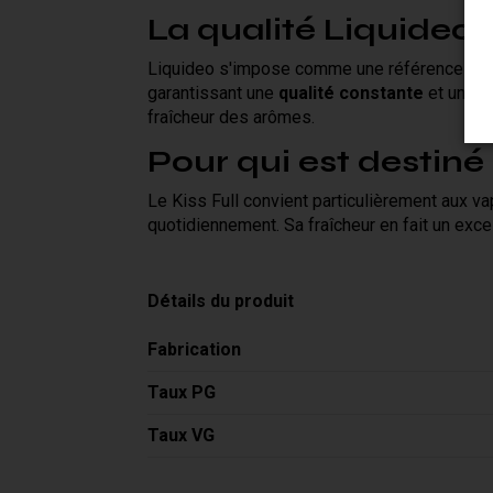
La qualité Liquideo
Liquideo s'impose comme une référence dans l
garantissant une
qualité constante
et une tr
fraîcheur des arômes.
Pour qui est destiné 
Le Kiss Full convient particulièrement aux v
quotidiennement. Sa fraîcheur en fait un exc
Détails du produit
Fabrication
Taux PG
Taux VG