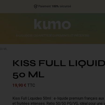
Paiement
100%
sécurisé
E-LIQUIDES
E-CIGARETTES
ÉQUIPEMENTS ET PIÈCES
CBD
 50 ML
KISS FULL LIQUI
50 ML
19,90 €
TTC
Kiss Full Liquideo 50ml : e-liquide premium français au
et fruitées intenses. Ratio 50/50 PG/VG, idéal pour une 