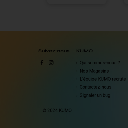
Suivez-nous
KUMO
Qui sommes-nous ?
Nos Magasins
L'équipe KUMO recrute
Contactez-nous
Signaler un bug
© 2024 KUMO