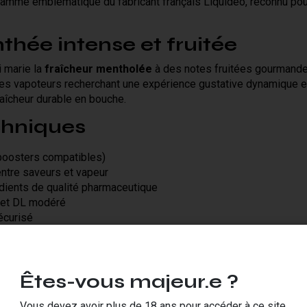
 gamme emblématique du fabricant français Liquideo, reconnu pou
hée intense et fruitée
i marie la
fraîcheur mentholée
à des notes fruitées gourmande
 les vapoteurs recherchant une expérience gustative dynamique 
aîcheur durable en bouche.
chniques
boosters compatibles)
entre saveurs et vapeur
dients de qualité pharmaceutique
 et DL modéré
écurisé
ur tous les profils
deo offre le meilleur compromis entre restitution des arômes et
Êtes-vous majeur.e ?
de matériels, des pods compacts aux box électroniques de puis
n optimale.
Vous devez avoir plus de 18 ans pour accéder à ce site.