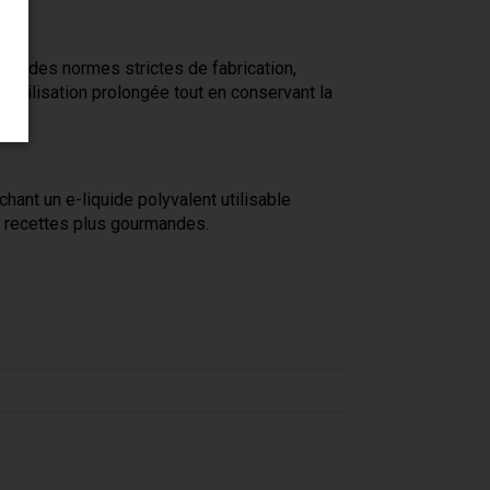
lon des normes strictes de fabrication,
 utilisation prolongée tout en conservant la
chant un e-liquide polyvalent utilisable
es recettes plus gourmandes.