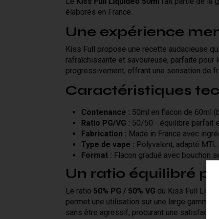
Le
Kiss Full Liquideo 50ml
fait partie de la
élaborés en France.
Une expérience ment
Kiss Full propose une recette audacieuse qu
rafraîchissante et savoureuse, parfaite pour
progressivement, offrant une sensation de fr
Caractéristiques te
Contenance :
50ml en flacon de 60ml (
Ratio PG/VG :
50/50 - équilibre parfait 
Fabrication :
Made in France avec ingré
Type de vape :
Polyvalent, adapté MTL
Format :
Flacon gradué avec bouchon s
Un ratio équilibré po
Le ratio
50% PG / 50% VG
du Kiss Full Liqui
permet une utilisation sur une large gamme 
sans être agressif, procurant une satisfactio