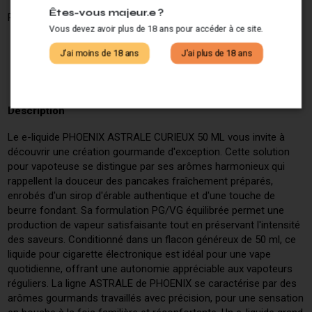
Êtes-vous majeur.e ?
Partagez ce produit :
Vous devez avoir plus de 18 ans pour accéder à ce site.
J'ai moins de 18 ans
J'ai plus de 18 ans
Description
Le e-liquide PHOENIX ASTRALE CURIEUX 50 ML vous invite à
découvrir une création gourmande d'exception. Cette solution
pour vapoteuse se distingue par ses arômes harmonieux qui
rappellent la douceur des pancakes fraîchement préparés,
enrobés d'un sirop d'érable authentique et d'une touche de
beurre fondant. Sa formulation PG/VG équilibrée permet une
production de vapeur satisfaisante tout en préservant l'intensité
des saveurs. Conditionné dans un flacon généreux de 50 ml, ce
liquide pour cigarette électronique est idéal pour une vape
quotidienne, offrant une autonomie appréciable aux vapoteurs
réguliers. La ligne ASTRALE de PHOENIX se caractérise par des
arômes gourmands travaillés avec précision, pour une sensation