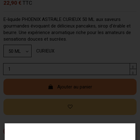
22,90 €
TTC
E-liquide PHOENIX ASTRALE CURIEUX 50 ML aux saveurs
gourmandes évoquant de délicieux pancakes, sirop d'érable et
beurre. Une expérience aromatique riche pour les amateurs de
sensations douces et sucrées.
CURIEUX
Ajouter au panier
Si vous ne fumez pas, ne vapotez pas.
-18