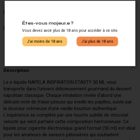
Si vous ne fumez pas, ne vapotez pas.
-18
Êtes-vous majeur.e ?
Partagez ce produit :
Vous devez avoir plus de 18 ans pour accéder à ce site.
J'ai moins de 18 ans
J'ai plus de 18 ans
Description
Le e-liquide NAPELA INSPIRATION ETASTY 50 ML vous
transporte dans l'univers délicieusement gourmand du dessert
napolitain classique. Chaque inhalation révèle d'abord une
délicate note de fraise juteuse qui éveille les papilles, suivie par
la douceur crémeuse d'une vanille bourbon authentique.
L'expérience se complète par une touche subtile de chocolat
velouté qui vient parfaire cette composition harmonieuse. Ce
liquide pour cigarette électronique grand format (50 ml) est idéal
pour les amateurs de saveurs pâtissières qui souhaitent