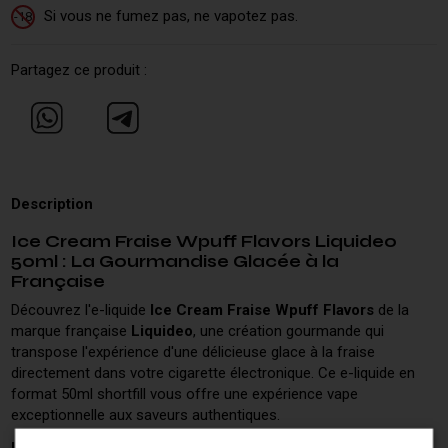
Si vous ne fumez pas, ne vapotez pas.
-18
Partagez ce produit :
Description
Ice Cream Fraise Wpuff Flavors Liquideo
50ml : La Gourmandise Glacée à la
Française
Découvrez l'e-liquide
Ice Cream Fraise Wpuff Flavors
de la
marque française
Liquideo
, une création gourmande qui
transpose l'expérience d'une délicieuse glace à la fraise
directement dans votre cigarette électronique. Ce e-liquide en
format 50ml shortfill vous offre une expérience vape
exceptionnelle aux saveurs authentiques.
Un Profil Aromatique Irrésistible