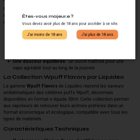
Ce e-liquide vous transporte instantanément dans l'univers des
desserts glacés estivaux. Dès la première bouffée, vous êtes
Êtes-vous majeur.e ?
enveloppé par :
Vous devez avoir plus de 18 ans pour accéder à ce site.
J'ai moins de 18 ans
J'ai plus de 18 ans
Une fraise juteuse et sucrée
: des notes fruitées
gourmandes qui rappellent les fraises mûries au soleil
Une texture crémeuse
: l'onctuosité caractéristique
d'une glace artisanale
Une douceur équilibrée
: un sucré maîtrisé pour une
vape agréable tout au long de la journée
La Collection Wpuff Flavors par Liquideo
La gamme
Wpuff Flavors
de Liquideo reprend les saveurs
emblématiques des célèbres puffs Wpuff, désormais
disponibles en format e-liquide 50ml. Cette collection permet
aux vapoteurs de retrouver leurs arômes préférés dans un
format économique et écologique, compatible avec tous les
types de matériels.
Caractéristiques Techniques