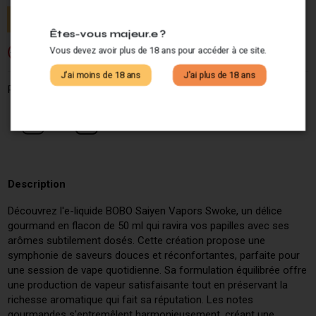
Êtes-vous majeur.e ?
Vous devez avoir plus de 18 ans pour accéder à ce site.
Si vous ne fumez pas, ne vapotez pas.
-18
J'ai moins de 18 ans
J'ai plus de 18 ans
Partagez ce produit :
Description
Découvrez l'e-liquide BOBO Saiyen Vapors Swoke, un délice
gourmand en flacon de 50 ml qui ravira vos papilles avec ses
arômes subtilement dosés. Cette création propose une
symphonie de saveurs douces et réconfortantes, parfaite pour
une session de vape quotidienne. Sa formulation équilibrée offre
une production de vapeur satisfaisante tout en préservant la
richesse aromatique qui fait sa réputation. Les notes
gourmandes s'entremêlent harmonieusement, créant une