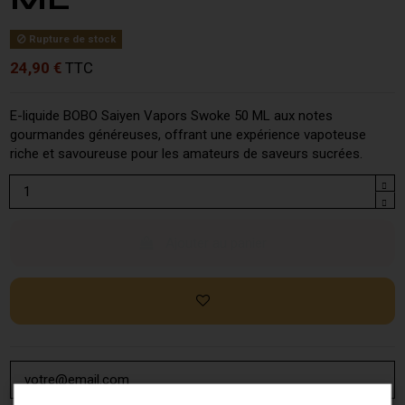
Rupture de stock
24,90 €
TTC
E-liquide BOBO Saiyen Vapors Swoke 50 ML aux notes
gourmandes généreuses, offrant une expérience vapoteuse
riche et savoureuse pour les amateurs de saveurs sucrées.
Ajouter au panier