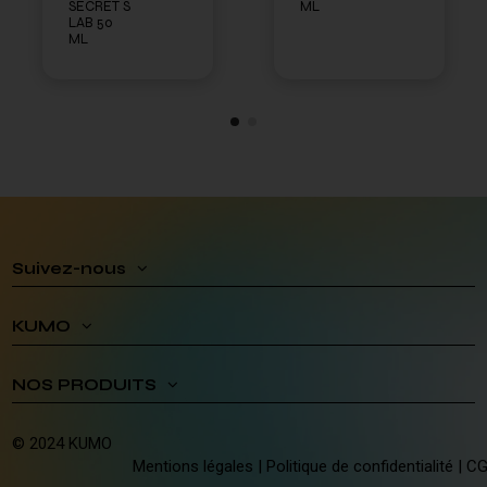
SECRET S
ML
LAB 50
ML
Suivez-nous
KUMO
NOS PRODUITS
© 2024 KUMO
Mentions légales
|
Politique de confidentialité
|
C