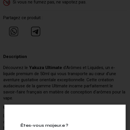
Si vous ne fumez pas, ne vapotez pas.
-18
Partagez ce produit :
Description
Découvrez le
Yakuza Ultimate
d'Arômes et Liquides, un e-
liquide premium de 50ml qui vous transporte au cœur d'une
aventure gustative orientale exceptionnelle. Cette création
audacieuse de la gamme Ultimate incarne parfaitement le
savoir-faire français en matière de conception d'arômes pour la
vape.
Un voyage gustatif aux saveurs exotiques
Le Yakuza Ultimate se distingue par son profil aromatique
complexe et envoûtant. Cette recette exclusive associe
Êtes-vous majeur.e ?
harmonieusement des fruits exotiques soigneusement