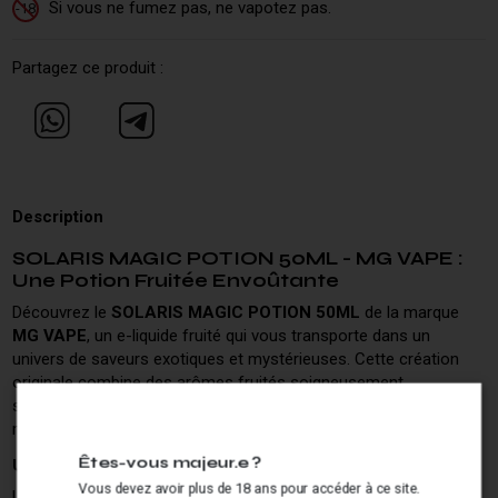
Si vous ne fumez pas, ne vapotez pas.
-18
Partagez ce produit :
Description
SOLARIS MAGIC POTION 50ML - MG VAPE :
Une Potion Fruitée Envoûtante
Découvrez le
SOLARIS MAGIC POTION 50ML
de la marque
MG VAPE
, un e-liquide fruité qui vous transporte dans un
univers de saveurs exotiques et mystérieuses. Cette création
originale combine des arômes fruités soigneusement
sélectionnés pour offrir une expérience de vape unique et
mémorable.
Êtes-vous majeur.e ?
Un Mélange Fruité Complexe et Raffiné
Vous devez avoir plus de 18 ans pour accéder à ce site.
Le SOLARIS MAGIC POTION se distingue par son assemblage