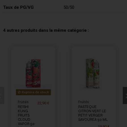
Taux de PG/VG
50/50
4 autres produits dans la même catégorie :
Rupture de stock
Fruités
Fruités
22,90 €
REISHI
PASTEQUE
KUNG
CITRON VERT LE
FRUITS
PETIT VERGER
CLOUD
SAVOUREA 50 ML
VAPOR 50
19,90 €