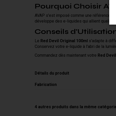
Pourquoi Choisir AV
AVAP s'est imposé comme une référence dans 
développe des e-liquides qui allient qualité 
Conseils d'Utilisatio
Le
Red Devil Original 100ml
s'adapte à diff
Conservez votre e-liquide à l'abri de la lumiè
Commandez dès maintenant votre
Red Devil
Détails du produit
Fabrication
4 autres produits dans la même catégorie