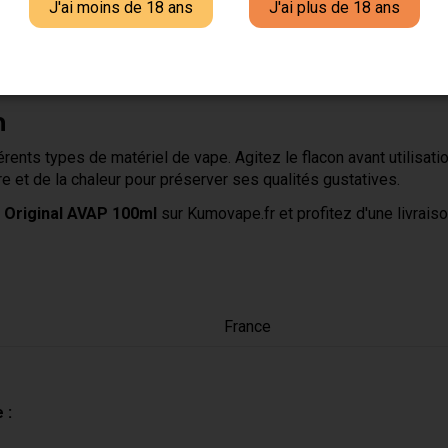
J'ai moins de 18 ans
J'ai plus de 18 ans
AP ?
l'univers de la vape française grâce à son expertise en matiè
des ingrédients et précision des dosages pour offrir une restitut
n
érents types de matériel de vape. Agitez le flacon avant utilisa
re et de la chaleur pour préserver ses qualités gustatives.
 Original AVAP 100ml
sur Kumovape.fr et profitez d'une livraison
France
 :