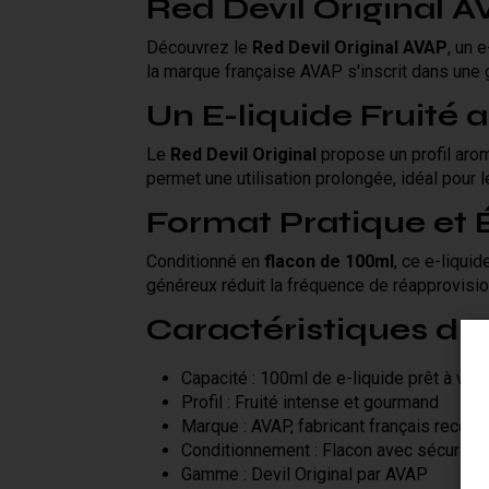
Red Devil Original A
Découvrez le
Red Devil Original AVAP
, un 
la marque française AVAP s'inscrit dans un
Un E-liquide Fruité
Le
Red Devil Original
propose un profil arom
permet une utilisation prolongée, idéal pour 
Format Pratique et
Conditionné en
flacon de 100ml
, ce e-liqui
généreux réduit la fréquence de réapprovisio
Caractéristiques du
Capacité : 100ml de e-liquide prêt à vap
Profil : Fruité intense et gourmand
Marque : AVAP, fabricant français reconn
Conditionnement : Flacon avec sécurité 
Gamme : Devil Original par AVAP