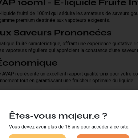
VAP 100ml - E-liquide Fruité I
e-liquide fruité de 100ml qui séduira les amateurs de saveurs go
e gamme premium destinée aux vapoteurs exigeants.
 aux Saveurs Prononcées
atique fruité caractéristique, offrant une expérience gustative r
les vapoteurs réguliers qui apprécient la constance d'une saveur 
 Économique
de AVAP représente un excellent rapport qualité-prix pour votre
nnement tout en garantissant une fraîcheur optimale du liquide.
 Red Devil Original AVAP
er
Êtes-vous majeur.e ?
u
Vous devez avoir plus de 18 ans pour accéder à ce site.
enfant