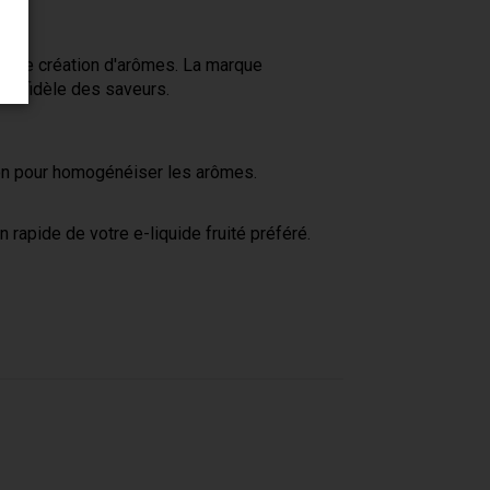
re de création d'arômes. La marque
ion fidèle des saveurs.
tion pour homogénéiser les arômes.
 rapide de votre e-liquide fruité préféré.