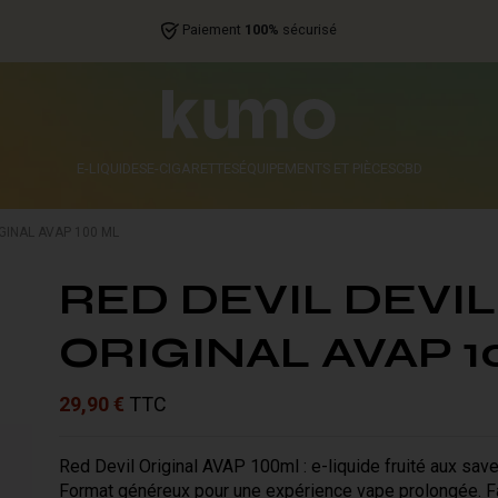
Paiement
100%
sécurisé
E-LIQUIDES
E-CIGARETTES
ÉQUIPEMENTS ET PIÈCES
CBD
IGINAL AVAP 100 ML
RED DEVIL DEVIL
ORIGINAL AVAP 1
29,90 €
TTC
Red Devil Original AVAP 100ml : e-liquide fruité aux sav
Format généreux pour une expérience vape prolongée. Fa