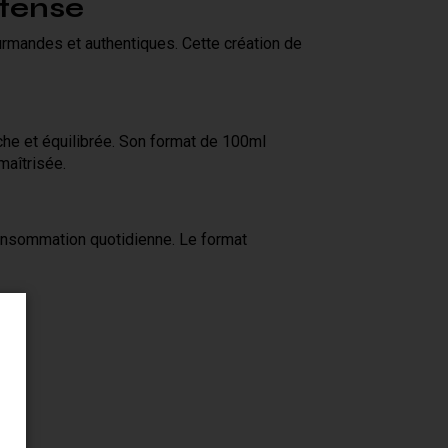
ntense
urmandes et authentiques. Cette création de
iche et équilibrée. Son format de 100ml
maîtrisée.
 consommation quotidienne. Le format