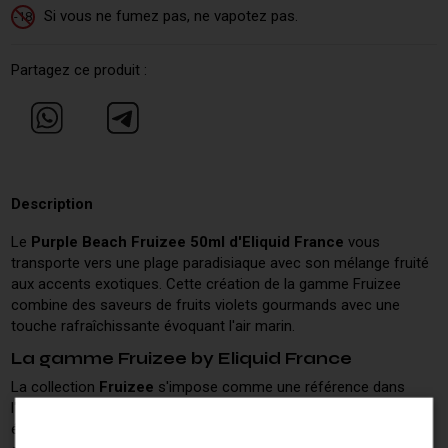
Si vous ne fumez pas, ne vapotez pas.
-18
Partagez ce produit :
Description
Le
Purple Beach Fruizee 50ml d'Eliquid France
vous
transporte vers une plage paradisiaque avec son mélange fruité
aux accents exotiques. Cette création de la gamme Fruizee
combine des saveurs de fruits violets gourmands avec une
touche rafraîchissante évoquant l'air marin.
La gamme Fruizee by Eliquid France
La collection
Fruizee
s'impose comme une référence dans
l'univers des e-liquides fruités français. Chaque recette est
élaborée avec soin pour offrir des profils aromatiques