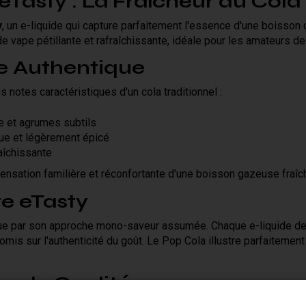
Tasty : La Fraîcheur du Cola 
y
, un e-liquide qui capture parfaitement l'essence d'une boisson 
e vape pétillante et rafraîchissante, idéale pour les amateurs 
e Authentique
 notes caractéristiques d'un cola traditionnel :
e et agrumes subtils
ue et légèrement épicé
aîchissante
ensation familière et réconfortante d'une boisson gazeuse fraîc
e eTasty
gue par son approche mono-saveur assumée. Chaque e-liquide d
omis sur l'authenticité du goût. Le Pop Cola illustre parfaitement
se de Qualité