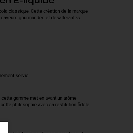
en E-liquide
cola classique. Cette création de la marque
de saveurs gourmandes et désaltérantes.
hement servie.
e cette gamme met en avant un arôme
 cette philosophie avec sa restitution fidèle