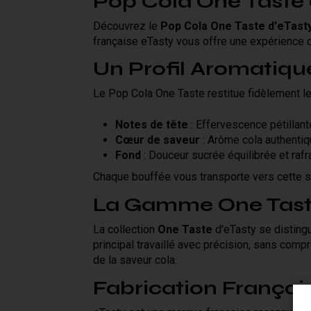
Pop Cola One Taste e
Découvrez le
Pop Cola One Taste d'eTast
française eTasty vous offre une expérience d
Un Profil Aromatiqu
Le Pop Cola One Taste restitue fidèlement les
Notes de tête
: Effervescence pétillant
Cœur de saveur
: Arôme cola authentiq
Fond
: Douceur sucrée équilibrée et rafr
Chaque bouffée vous transporte vers cette s
La Gamme One Tast
La collection
One Taste
d'eTasty se distin
principal travaillé avec précision, sans compr
de la saveur cola.
Fabrication Françai