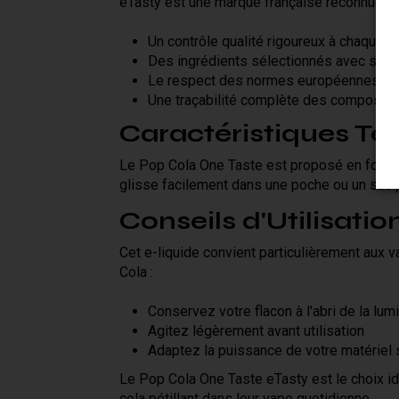
eTasty est une marque française reconnue pour
Un contrôle qualité rigoureux à chaque 
Des ingrédients sélectionnés avec soin
Le respect des normes européennes en
Une traçabilité complète des composan
Caractéristiques Te
Le Pop Cola One Taste est proposé en form
glisse facilement dans une poche ou un sac 
Conseils d'Utilisatio
Cet e-liquide convient particulièrement aux
Cola :
Conservez votre flacon à l'abri de la lumi
Agitez légèrement avant utilisation
Adaptez la puissance de votre matériel
Le Pop Cola One Taste eTasty est le choix id
cola pétillant dans leur vape quotidienne.