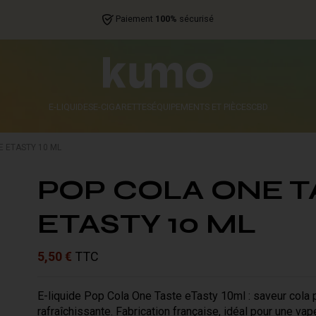
Paiement
100%
sécurisé
E-LIQUIDES
E-CIGARETTES
ÉQUIPEMENTS ET PIÈCES
CBD
E ETASTY 10 ML
POP COLA ONE T
ETASTY 10 ML
5,50 €
TTC
E-liquide Pop Cola One Taste eTasty 10ml : saveur cola p
rafraîchissante. Fabrication française, idéal pour une v