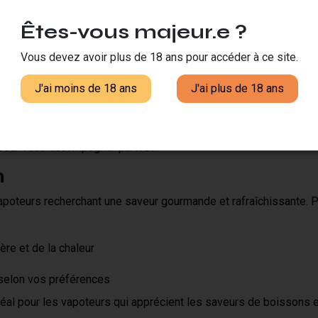
 son savoir-faire dans la création d'e-liquides. Tous les produi
Êtes-vous majeur.e ?
étape de production
Vous devez avoir plus de 18 ans pour accéder à ce site.
 vigueur
ts
J'ai moins de 18 ans
J'ai plus de 18 ans
chniques
at
flacon de 10ml
, pratique pour découvrir cette saveur ou pour
pour vous accompagner partout.
n
 vapoteurs recherchant une saveur gourmande et rafraîchissante.
ère et de la chaleur
 selon vos préférences
éal pour les vapoteurs qui apprécient les saveurs de boissons et 