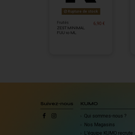
Rupture de stock
Fruités
6,90 €
ZEST MINIMAL
FUU 10 ML
Suivez-nous
KUMO
Qui sommes-nous ?
Nos Magasins
L'équipe KUMO recrute