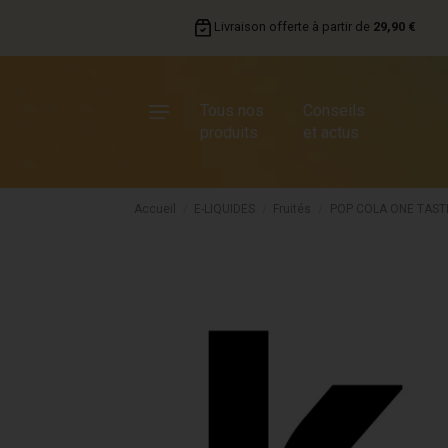
Livraison offerte à partir de
29,90 €
Tous nos
Conseils
produits
et actus
Accueil
E-LIQUIDES
Fruités
POP COLA ONE TAST