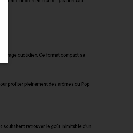
ts sont élaborés en France, garantissant :
 un usage quotidien. Ce format compact se
 Pour profiter pleinement des arômes du Pop
souhaitent retrouver le goût inimitable d'un