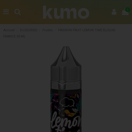
0
Accueil
E-LIQUIDES
Fruités
PASSION FRUIT LEMON TIME ELIQUID
FRANCE 50 ML