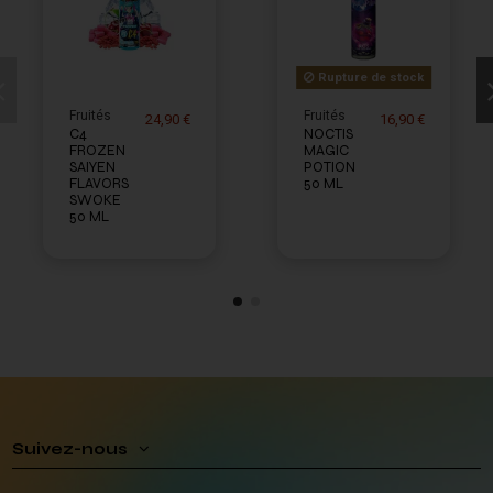
Rupture de stock
Fruités
Fruités
24,90 €
16,90 €
C4
NOCTIS
FROZEN
MAGIC
SAIYEN
POTION
FLAVORS
50 ML
SWOKE
50 ML
Suivez-nous