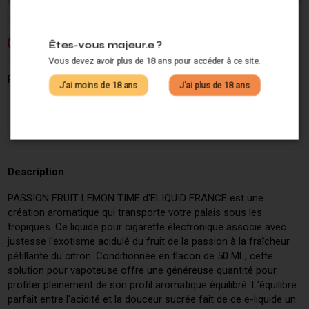
Si vous ne fumez pas, ne vapotez pas.
-18
Êtes-vous majeur.e ?
Vous devez avoir plus de 18 ans pour accéder à ce site.
Partagez ce produit :
J'ai moins de 18 ans
J'ai plus de 18 ans
Description
PASSION FRUIT LEMON TIME d'ELIQUID FRANCE est une
création aromatique qui transporte votre palais sous les
tropiques. Ce liquide pour cigarette électronique associe avec
justesse l'exotisme acidulé du fruit de la passion à la fraîcheur
pétillante du citron. Conditionnée en flacon de 50 ML, cette
solution pour vapoteuse offre une généreuse quantité pour
profiter pleinement de son profil aromatique équilibré. L'équilibre
parfait entre l'acidité et la douceur sucrée fait de ce e-liquide un