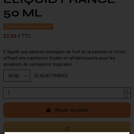
50 ML
Derniers articles en stock
22,90 €
TTC
E-liquide aux saveurs exotiques de fruit de la passion et citron,
offrant une expérience fruitée et rafraîchissante pour les
amateurs de sensations tropicales.
ELIQUID FRANCE
Ajouter au panier