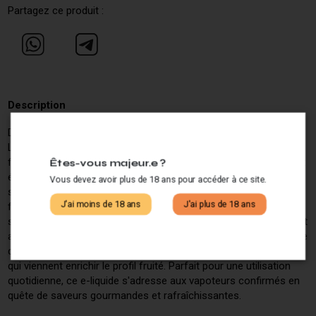
Partagez ce produit :
Description
Découvrez le e-liquide MYSTIC CHERRY de la gamme VAPE OF
LEGEND, un délicieux mélange fruité centré sur une cerise à la
fois sucrée et légèrement acidulée. Sa formulation parfaitement
Êtes-vous majeur.e ?
équilibrée offre une sensation en bouche particulièrement
Vous devez avoir plus de 18 ans pour accéder à ce site.
satisfaisante à chaque inhalation. Ce liquide pour vapoteuse en
J'ai moins de 18 ans
J'ai plus de 18 ans
format généreux de 50 ML est idéal pour les amateurs de
saveurs fruitées recherchant une expérience aromatique riche et
authentique. La qualité de ses ingrédients garantit un rendu fidèle
de la cerise, accompagné de subtiles notes complémentaires
qui viennent enrichir le profil fruité. Parfait pour une utilisation
quotidienne, ce e-liquide s'adresse aux vapoteurs confirmés en
quête de saveurs gourmandes et rafraîchissantes.