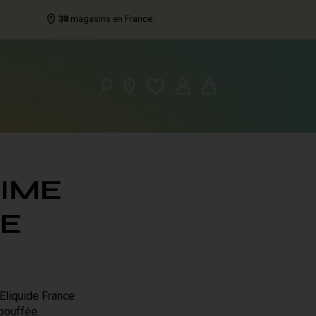
38
magasins en France.
IME
CE
 Eliquide France
bouffée.