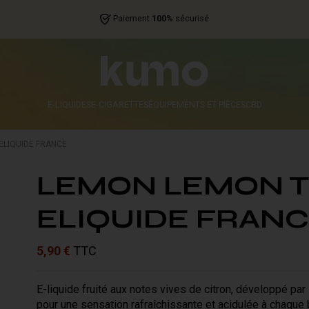
Paiement
100%
sécurisé
E-LIQUIDES
E-CIGARETTES
ÉQUIPEMENTS ET PIÈCES
CBD
ELIQUIDE FRANCE
LEMON LEMON T
ELIQUIDE FRAN
5,90 €
TTC
E-liquide fruité aux notes vives de citron, développé par
pour une sensation rafraîchissante et acidulée à chaque 