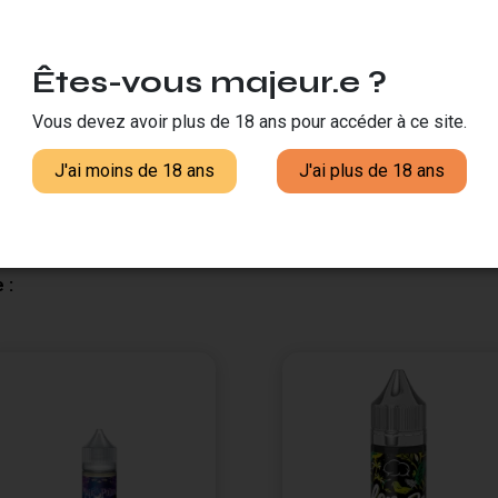
-liquide fruité qui apporte une expérience gustative intense et
citron jaune avec ses notes acidulées et zestées qui réveillent 
r immédiate, idéale pour les journées chaudes ou comme pause rev
Êtes-vous majeur.e ?
re pétillant et sa fidélité aromatique, proposant aux amateurs d
n de vapeur satisfaisante et une restitution fidèle des arômes, f
Vous devez avoir plus de 18 ans pour accéder à ce site.
itée distinctive.
J'ai moins de 18 ans
J'ai plus de 18 ans
 :