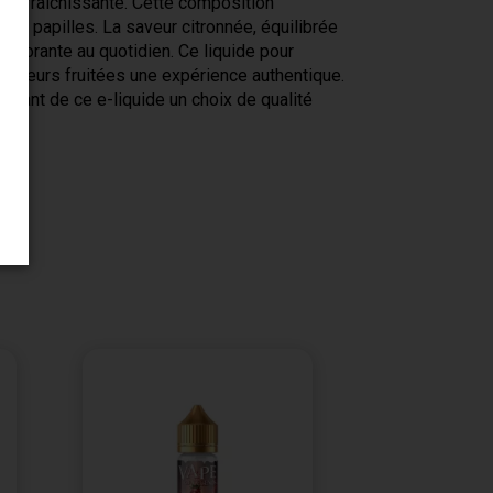
 rafraîchissante. Cette composition
les papilles. La saveur citronnée, équilibrée
igorante au quotidien. Ce liquide pour
e saveurs fruitées une expérience authentique.
aisant de ce e-liquide un choix de qualité