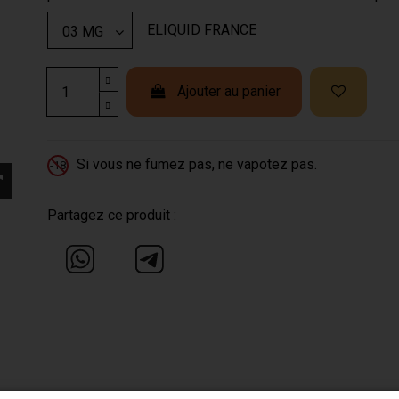
ELIQUID FRANCE
Ajouter au panier
Si vous ne fumez pas, ne vapotez pas.
-18
Partagez ce produit :