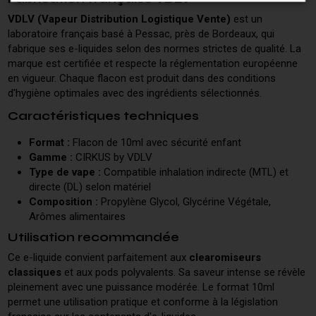
VDLV (Vapeur Distribution Logistique Vente)
est un
laboratoire français basé à Pessac, près de Bordeaux, qui
fabrique ses e-liquides selon des normes strictes de qualité. La
marque est certifiée et respecte la réglementation européenne
en vigueur. Chaque flacon est produit dans des conditions
d'hygiène optimales avec des ingrédients sélectionnés.
Caractéristiques techniques
Format :
Flacon de 10ml avec sécurité enfant
Gamme :
CIRKUS by VDLV
Type de vape :
Compatible inhalation indirecte (MTL) et
directe (DL) selon matériel
Composition :
Propylène Glycol, Glycérine Végétale,
Arômes alimentaires
Utilisation recommandée
Ce e-liquide convient parfaitement aux
clearomiseurs
classiques
et aux pods polyvalents. Sa saveur intense se révèle
pleinement avec une puissance modérée. Le format 10ml
permet une utilisation pratique et conforme à la législation