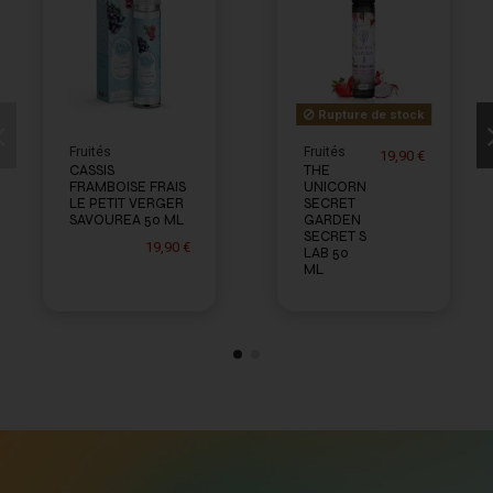
Rupture de stock
Fruités
Fruités
19,90 €
CASSIS
THE
FRAMBOISE FRAIS
UNICORN
LE PETIT VERGER
SECRET
SAVOUREA 50 ML
GARDEN
SECRET S
19,90 €
LAB 50
ML