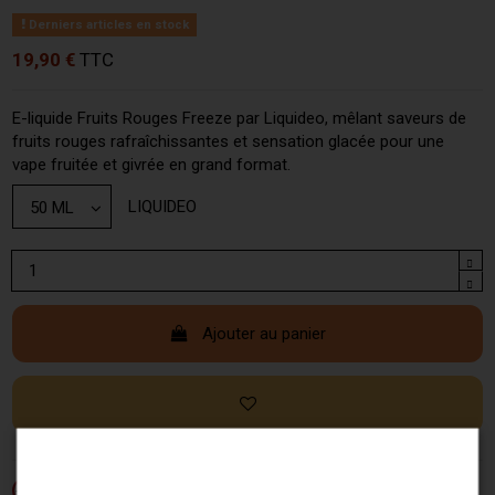
Derniers articles en stock
19,90 €
TTC
E-liquide Fruits Rouges Freeze par Liquideo, mêlant saveurs de
fruits rouges rafraîchissantes et sensation glacée pour une
vape fruitée et givrée en grand format.
LIQUIDEO
Ajouter au panier
Si vous ne fumez pas, ne vapotez pas.
-18