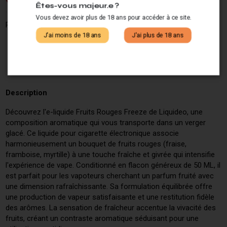
Êtes-vous majeur.e ?
Vous devez avoir plus de 18 ans pour accéder à ce site.
Partagez ce produit :
J'ai moins de 18 ans
J'ai plus de 18 ans
Description
Découvrez l'e-liquide Fruits Rouges Freeze de Liquideo, une
composition aromatique qui vous transporte dans un verger
glacé. Ce liquide pour cigarette électronique associe
harmonieusement un bouquet de fruits rouges (fraise,
framboise, myrtille) à une touche fraîche et givrée qui intensifie
l'expérience de vape. Conditionné en flacon généreux de 50 ML, il
est parfait pour les vapoteurs cherchant un parfum fruité avec
une dimension rafraîchissante. Sa formulation équilibrée offre
une production de vapeur satisfaisante et une restitution fidèle
des arômes. La sensation de fraîcheur accentue la vivacité des
fruits, créant un contraste aromatique séduisant pour une