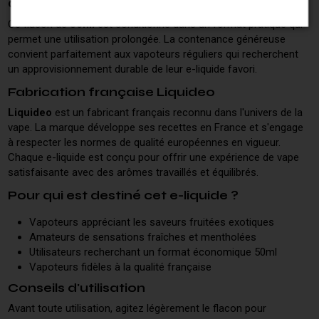
Caractéristiques du format 50ml
Ce flacon de
50ml
est conditionné dans un format pratique qui
permet une utilisation prolongée. La contenance généreuse
convient parfaitement aux vapoteurs réguliers qui recherchent
un approvisionnement durable de leur e-liquide favori.
Fabrication française Liquideo
Liquideo
est un fabricant français reconnu dans l'univers de la
vape. La marque développe ses recettes en France et s'engage
à respecter les normes de qualité européennes en vigueur.
Chaque e-liquide est conçu pour offrir une expérience de vape
satisfaisante avec des arômes travaillés et équilibrés.
Pour qui est destiné cet e-liquide ?
Vapoteurs appréciant les saveurs fruitées exotiques
Amateurs de sensations fraîches et mentholées
Utilisateurs recherchant un format économique 50ml
Vapoteurs fidèles à la qualité française
Conseils d'utilisation
Avant toute utilisation, agitez légèrement le flacon pour