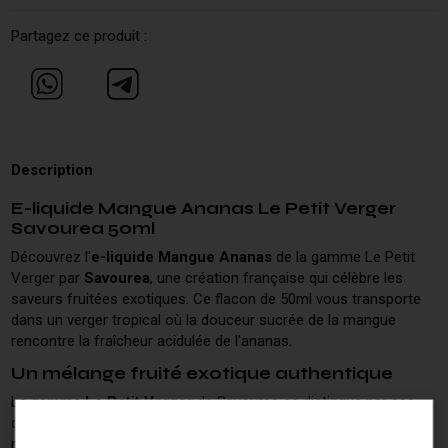
Partagez ce produit :
Description
E-liquide Mangue Ananas Le Petit Verger
Savourea 50ml
Découvrez l'
e-liquide Mangue Ananas
de la gamme Le Petit
Verger par
Savourea
, une création française qui célèbre les
saveurs fruitées exotiques. Ce flacon de 50ml vous transporte
dans un verger tropical où la douceur sucrée de la mangue
rencontre la fraîcheur acidulée de l'ananas.
Un mélange fruité exotique authentique
La gamme
Le Petit Verger
de Savourea se distingue par ses
compositions fruitées authentiques et gourmandes. Cette
recette Mangue Ananas offre une expérience vapotage