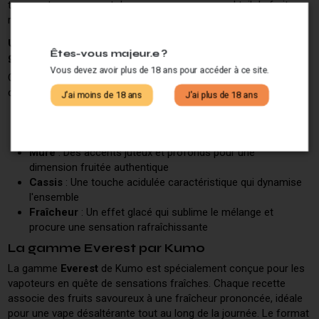
transporte au sommet des saveurs avec un cocktail de fruits
rouges et noirs rehaussé d'une fraîcheur intense.
Un profil aromatique complexe et
Êtes-vous majeur.e ?
gourmand
Vous devez avoir plus de 18 ans pour accéder à ce site.
Ce e-liquide de la gamme Everest se distingue par sa
composition aromatique riche et équilibrée :
J'ai moins de 18 ans
J'ai plus de 18 ans
Framboise bleue
: Une note sucrée et légèrement
acidulée qui apporte de la rondeur
Mûre
: Des accents juteux et profonds pour une
dimension fruitée authentique
Cassis
: Une touche acidulée caractéristique qui dynamise
l'ensemble
Fraîcheur
: Un effet glacé qui sublime le mélange et
procure une sensation rafraîchissante
La gamme Everest par Kumo
La gamme
Everest
de Kumo est spécialement conçue pour les
vapoteurs en quête de sensations fraîches. Chaque recette
associe des fruits savoureux à une fraîcheur prononcée, idéale
pour une vape désaltérante tout au long de la journée. Le format