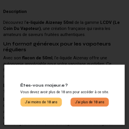
Description
Découvrez l'
e-liquide Aizenay 50ml
de la gamme
LCDV (Le
Coin Du Vapoteur)
, une création française qui ravira les
amateurs de saveurs fruitées authentiques.
Un format généreux pour les vapoteurs
réguliers
Avec son
flacon de 50ml
, l'e-liquide Aizenay offre une
autonomie appréciable pour votre vapotage quotidien. Ce
format économique permet de profiter durablement de ses
arômes fruités sans renouveler constamment votre stock.
La signature LCDV : qualité et savoir-faire
Êtes-vous majeur.e ?
français
Vous devez avoir plus de 18 ans pour accéder à ce site.
Le Coin Du Vapoteur
est reconnu pour son expertise dans la
J'ai moins de 18 ans
J'ai plus de 18 ans
création d'e-liquides premium. La marque LCDV s'appuie sur des
années d'expérience pour proposer des recettes équilibrées et
des saveurs travaillées. Chaque e-liquide bénéficie d'un contrôle
qualité rigoureux conforme à la réglementation en vigueur.