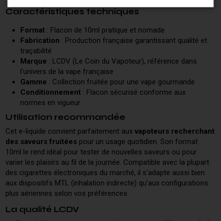
Caractéristiques techniques
Format
: Flacon de 10ml pratique et nomade
Fabrication
: Production française garantissant qualité et
traçabilité
Marque
: LCDV (Le Coin du Vapoteur), référence dans
l'univers de la vape française
Gamme
: Collection fruitée pour une vape gourmande
Conditionnement
: Flacon sécurisé conforme aux
normes en vigueur
Utilisation recommandée
Cet e-liquide convient parfaitement aux
vapoteurs recherchant
des saveurs fruitées
pour un usage quotidien. Son format
10ml le rend idéal pour tester de nouvelles saveurs ou pour
varier les plaisirs au fil de la journée. Compatible avec la plupart
des cigarettes électroniques du marché, il s'adapte aussi bien
aux dispositifs MTL (inhalation indirecte) qu'aux configurations
plus aériennes selon vos préférences.
La qualité LCDV