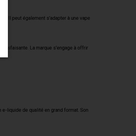
reux. Il peut également s'adapter à une vape
atisfaisante. La marque s'engage à offrir
e-liquide de qualité en grand format. Son