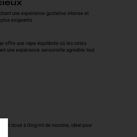
cieux
hent une expérience gustative intense et
 plus exigeants.
 offre une vape équilibrée où les notes
ant une expérience sensorielle agréable tout
de est dosé à 0mg/ml de nicotine, idéal pour