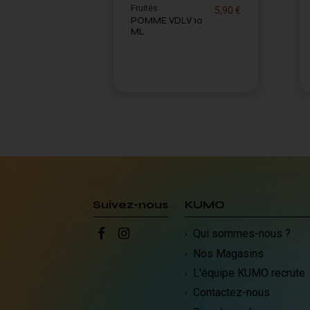
Fruités
5,90 €
POMME VDLV 10
ML
Suivez-nous
KUMO
Qui sommes-nous ?
Nos Magasins
L'équipe KUMO recrute
Contactez-nous