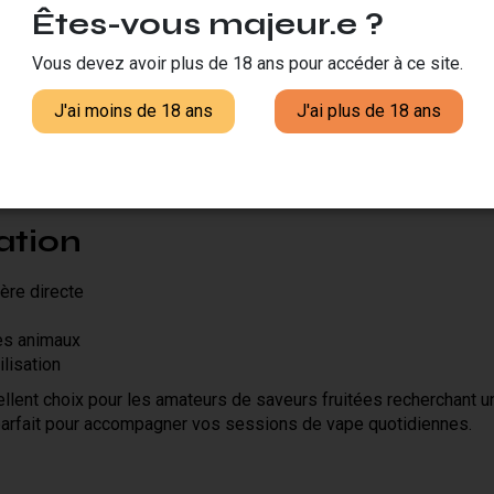
Êtes-vous majeur.e ?
ape ?
Vous devez avoir plus de 18 ans pour accéder à ce site.
une utilisation en inhalation directe (DL) grâce à son format géné
ériel et vos préférences personnelles.
J'ai moins de 18 ans
J'ai plus de 18 ans
ec des arômes de qualité pour garantir une expérience de vape s
ur pour le marché européen.
ation
ière directe
es animaux
lisation
ent choix pour les amateurs de saveurs fruitées recherchant un 
ay parfait pour accompagner vos sessions de vape quotidiennes.