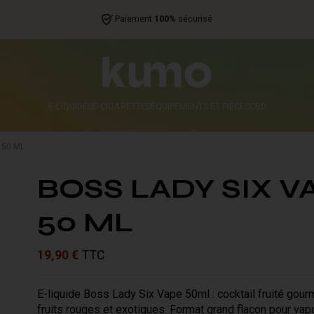
Paiement
100%
sécurisé
E-LIQUIDES
E-CIGARETTES
ÉQUIPEMENTS ET PIÈCES
CBD
 50 ML
BOSS LADY SIX V
50 ML
19,90 €
TTC
E-liquide Boss Lady Six Vape 50ml : cocktail fruité gou
fruits rouges et exotiques. Format grand flacon pour vap