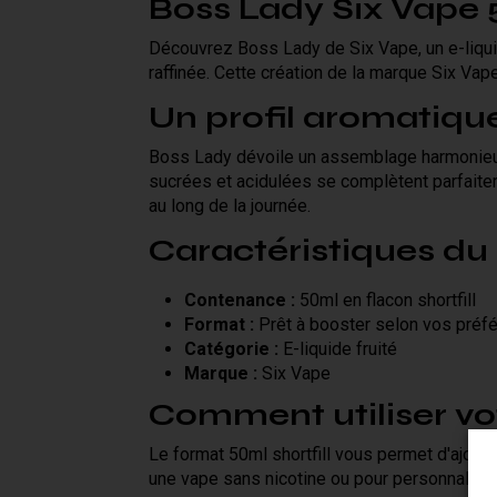
Boss Lady Six Vape 5
Découvrez Boss Lady de Six Vape, un e-liqui
raffinée. Cette création de la marque Six Vap
Un profil aromatiqu
Boss Lady dévoile un assemblage harmonieux
sucrées et acidulées se complètent parfaite
au long de la journée.
Caractéristiques du
Contenance :
50ml en flacon shortfill
Format :
Prêt à booster selon vos préfé
Catégorie :
E-liquide fruité
Marque :
Six Vape
Comment utiliser vot
Le format 50ml shortfill vous permet d'ajoute
une vape sans nicotine ou pour personnalise