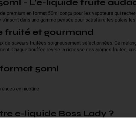
0ml - L'e-liquide fruité auda
de premium en format 50ml conçu pour les vapoteurs qui recherc
e s'inscrit dans une gamme pensée pour satisfaire les palais les
e fruité et gourmand
 de saveurs fruitées soigneusement sélectionnées. Ce mélange
ment. Chaque bouffée révèle la richesse des arômes fruités, cré
 format 50ml
rences en nicotine
re e-liquide Boss Lady ?
r un booster de nicotine selon vos besoins. Sans ajout, l'e-liqui
r votre dosage.