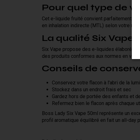
Pour quel type de v
Cet e-liquide fruité convient parfaitement à 
en inhalation indirecte (MTL) selon votre mat
La qualité Six Vape
Six Vape propose des e-liquides élaborés av
des produits conformes aux normes en vigue
Conseils de conserv
Conservez votre flacon à l'abri de la lum
Stockez dans un endroit frais et sec
Gardez hors de portée des enfants et d
Refermez bien le flacon après chaque uti
Boss Lady Six Vape 50ml représente un excell
profil aromatique équilibré en fait un all-d