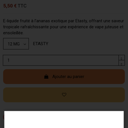
5,50 €
TTC
E-liquide fruité à l'ananas exotique par Etasty, offrant une saveur
tropicale rafraîchissante pour une expérience de vape juteuse et
ensoleillée.
ETASTY
Ajouter au panier
Si vous ne fumez pas, ne vapotez pas.
-18