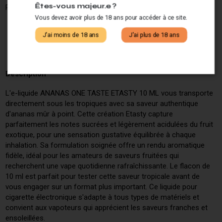
Êtes-vous majeur.e ?
Partagez ce produit :
Vous devez avoir plus de 18 ans pour accéder à ce site.
J'ai moins de 18 ans
J'ai plus de 18 ans
Description
L'e-liquide ANANAS ONE TASTE ETASTY 10 ML vous transporte
directement sous les tropiques avec sa saveur authentique
d'ananas mûr à point. Cette création Etasty capture
parfaitement les notes sucrées et légèrement acidulées du fruit
exotique, pour une sensation gustative équilibrée à chaque
inhalation. Sa formulation soignée offre un rendu aromatique
fidèle, idéal pour les amateurs de saveurs fruitées qui
recherchent une vape quotidienne rafraîchissante. Le flacon de
10 ml est parfait pour tester cette saveur tropicale avant de
vous engager sur un format plus important. Ce liquide pour
cigarette électronique s'adapte à tous types de matériels et
convient aux vapoteurs qui apprécient les saveurs franches et
ensoleillées.