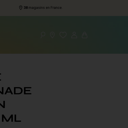
38
magasins en France.
E
NADE
N
 ML