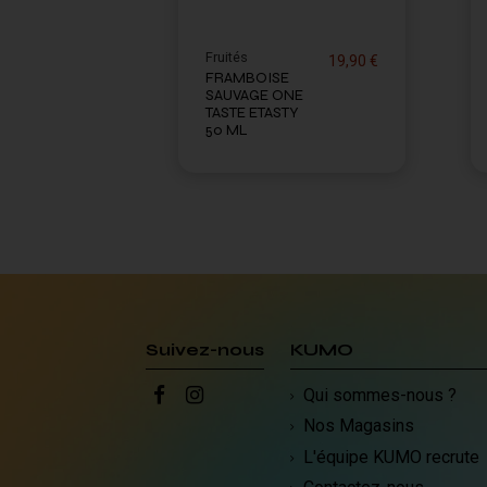
Fruités
19,90 €
FRAMBOISE
SAUVAGE ONE
TASTE ETASTY
50 ML
Suivez-nous
KUMO
Qui sommes-nous ?
Nos Magasins
L'équipe KUMO recrute