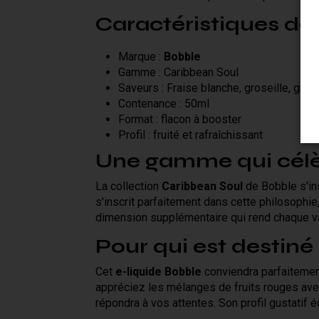
Caractéristiques de 
Marque :
Bobble
Gamme : Caribbean Soul
Saveurs : Fraise blanche, groseille, grena
Contenance : 50ml
Format : flacon à booster
Profil : fruité et rafraîchissant
Une gamme qui célèb
La collection
Caribbean Soul
de Bobble s'ins
s'inscrit parfaitement dans cette philosophie,
dimension supplémentaire qui rend chaque va
Pour qui est destiné 
Cet
e-liquide Bobble
conviendra parfaitemen
appréciez les mélanges de fruits rouges avec
répondra à vos attentes. Son profil gustatif é