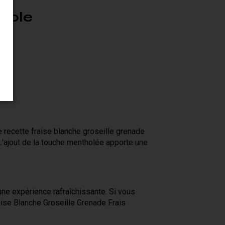
obble
te recette fraise blanche groseille grenade
. L'ajout de la touche mentholée apporte une
ne expérience rafraîchissante. Si vous
aise Blanche Groseille Grenade Frais