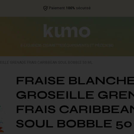
Paiement
100%
sécurisé
E-LIQUIDES
E-CIGARETTES
ÉQUIPEMENTS ET PIÈCES
CBD
EILLE GRENADE FRAIS CARIBBEAN SOUL BOBBLE 50 ML
FRAISE BLANCH
GROSEILLE GRE
FRAIS CARIBBEA
SOUL BOBBLE 50