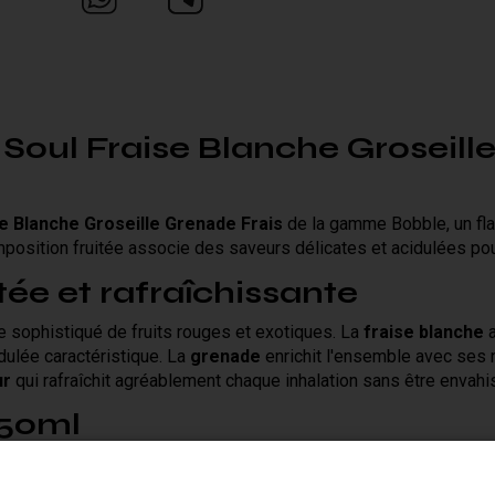
Soul Fraise Blanche Groseill
se Blanche Groseille Grenade Frais
de la gamme Bobble, un fla
mposition fruitée associe des saveurs délicates et acidulées po
tée et rafraîchissante
sophistiqué de fruits rouges et exotiques. La
fraise blanche
a
dulée caractéristique. La
grenade
enrichit l'ensemble avec ses 
ur
qui rafraîchit agréablement chaque inhalation sans être envahi
 50ml
é en format boosté. Son format généreux permet de profiter long
liers qui apprécient les saveurs fruitées et fraîches au quotidie