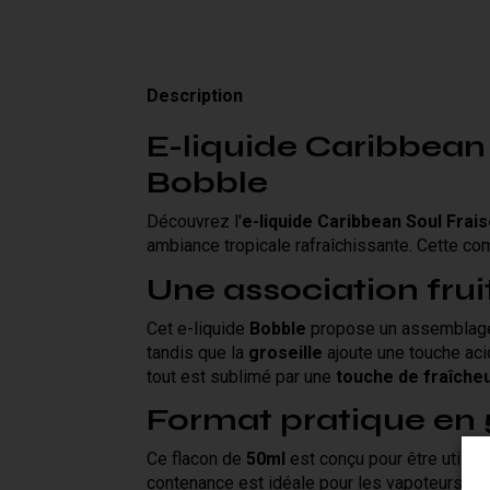
Description
E-liquide Caribbean 
Bobble
Découvrez l'
e-liquide Caribbean Soul Frai
ambiance tropicale rafraîchissante. Cette co
Une association frui
Cet e-liquide
Bobble
propose un assemblage 
tandis que la
groseille
ajoute une touche aci
tout est sublimé par une
touche de fraîche
Format pratique en
Ce flacon de
50ml
est conçu pour être utilis
contenance est idéale pour les vapoteurs régu