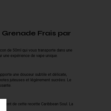
e Grenade Frais par
con de 50ml qui vous transporte dans une
ur une expérience de vape unique.
pporte une douceur subtile et délicate,
notes juteuses et légèrement sucrées. Le
ssante.
uement de cette recette Caribbean Soul. La
n.