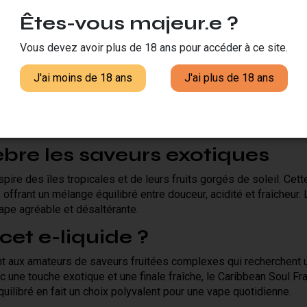
Êtes-vous majeur.e ?
l'e-liquide Caribbean Soul B
Vous devez avoir plus de 18 ans pour accéder à ce site.
J'ai moins de 18 ans
J'ai plus de 18 ans
de, frais
re les saveurs exotiques
pire des îles tropicales et de leurs fruits gorgés de soleil. Cet
 offrant un mélange équilibré entre douceur, acidité et fraîcheur
pe agréable et désaltérante.
cet e-liquide ?
t aux amateurs de saveurs fruitées complexes qui recherchent u
 une touche exotique et une finale fraîche, le Caribbean Soul Fr
quilibré en fait un choix polyvalent pour une vape quotidienne.