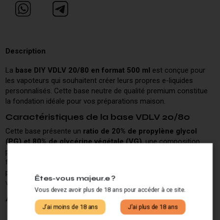
Description
La
base DIY VDLV 20/80 en format 500 ml
est conçue pour
les vapoteurs qui souhaitent créer leurs propres e-liquides
personnalisés. Cette base neutre de qualité premium constitue
la fondation idéale pour vos préparations maison.
Caractéristiques de la base VDLV 20/80
Cette base présente un
ratio de 20% de propylène glycol
(PG) et 80% de glycérine végétale (VG)
, une composition
particulièrement appréciée des amateurs de vapeur dense. Le
format généreux de 500 ml permet de réaliser de nombreuses
préparations et représente une solution économique pour les
Êtes-vous majeur.e ?
vapoteurs réguliers.
Vous devez avoir plus de 18 ans pour accéder à ce site.
Avantages du ratio 20/80
J'ai moins de 18 ans
J'ai plus de 18 ans
Production de vapeur abondante et dense