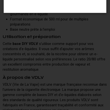
Restitution des saveurs équilibrée
Adapté aux matériels sub-ohm et aux montages
gourmands en e-liquide
Format économique de 500 ml pour de multiples
préparations
Base neutre prête à l'emploi
Utilisation et préparation
Cette
base DIY VDLV
s'utilise comme support pour vos
créations d'e-liquides. Il vous suffit d'ajouter vos arômes
concentrés et, si souhaité, de la nicotine pour obtenir un e-
liquide personnalisé selon vos préférences. Le ratio 20/80 offre
un excellent compromis entre production de vapeur et
restitution aromatique.
À propos de VDLV
VDLV (Vie de La Vape) est une marque française reconnue dans
l'univers de la cigarette électronique. La marque propose une
gamme complète de bases DIY et d'e-liquides élaborés selon
des standards de qualité rigoureux. Les produits VDLV sont
fabriqués en France, garantissant traçabilité et conformité aux