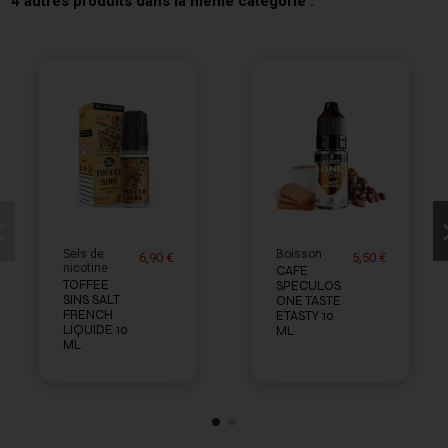
4 autres produits dans la même catégorie :
Sels de
Boisson
6,90 €
5,50 €
nicotine
CAFE
TOFFEE
SPECULOS
SINS SALT
ONE TASTE
FRENCH
ETASTY 10
LIQUIDE 10
ML
ML