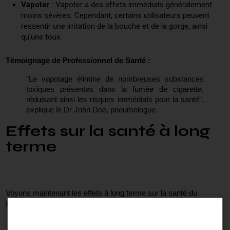
Vapoter
: Vapoter a des effets immédiats généralement
moins sévères. Cependant, certains utilisateurs peuvent
ressentir une irritation de la bouche et de la gorge, ainsi
qu'une toux.
Témoignage de Professionnel de Santé :
"Le vapotage élimine de nombreuses substances 
toxiques présentes dans la fumée de cigarette, 
réduisant ainsi les risques immédiats pour la santé", 
explique le Dr John Doe, pneumologue.
Effets sur la santé à long
terme
Voyons maintenant les effets à long terme sur la santé du 
tabagisme et du vapotage.