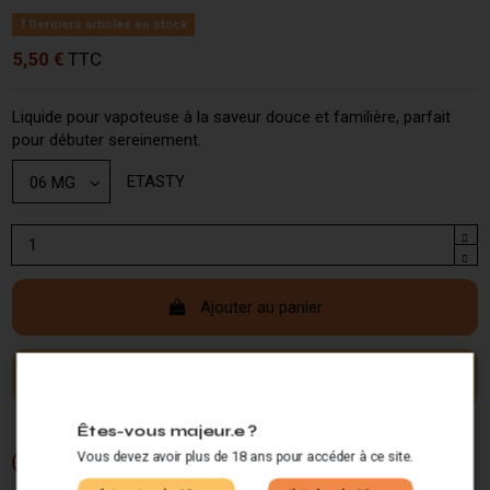
Derniers articles en stock
5,50 €
TTC
Liquide pour vapoteuse à la saveur douce et familière, parfait
pour débuter sereinement.
ETASTY
Ajouter au panier
Êtes-vous majeur.e ?
Vous devez avoir plus de 18 ans pour accéder à ce site.
Si vous ne fumez pas, ne vapotez pas.
-18