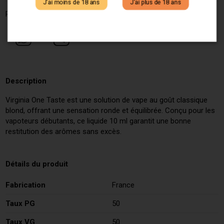
J'ai moins de 18 ans
J'ai plus de 18 ans
Partagez ce produit :
Description
Virginia One Taste est une solution de vape au goût classique
blond, offrant une sensation ronde et équilibrée. Conçu pour les
vapoteurs débutants, ce liquide 10 ml garantit une bonne
restitution des arômes sans excès.
Détails du produit
Fabrication
France
Taux PG
50
Taux VG
50