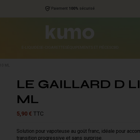
Paiement
100%
sécurisé
E-LIQUIDES
E-CIGARETTES
ÉQUIPEMENTS ET PIÈCES
CBD
 10 ML
LE GAILLARD D LI
ML
5,90 €
TTC
Solution pour vapoteuse au goût franc, idéale pour acc
transition progressive et sans surprise.