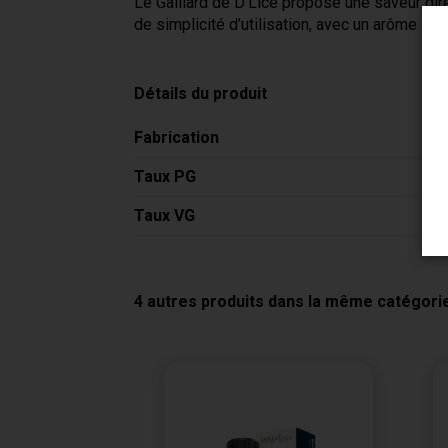
Le Gaillard de D’Lice propose une saveur dire
de simplicité d’utilisation, avec un arôme s
Détails du produit
Fabrication
Taux PG
Taux VG
4 autres produits dans la même catégorie