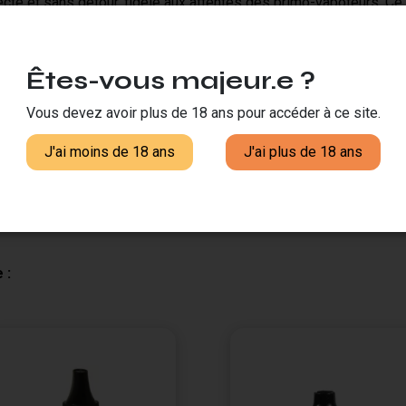
cte et sans détour, fidèle aux attentes des primo-vapoteurs. Ce 
ec adapté aux débuts dans la vape. Son ratio PG/VG 70/30 favori
Êtes-vous majeur.e ?
Vous devez avoir plus de 18 ans pour accéder à ce site.
France
J'ai moins de 18 ans
J'ai plus de 18 ans
70
30
 :