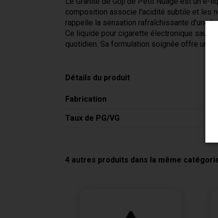
Le Granite de Goji de Petit Nuage est un e-l
composition associe l'acidité subtile et les 
rappelle la sensation rafraîchissante d'une b
Ce liquide pour cigarette électronique saura
quotidien. Sa formulation soignée offre un r
Détails du produit
Fabrication
Taux de PG/VG
4 autres produits dans la même catégorie