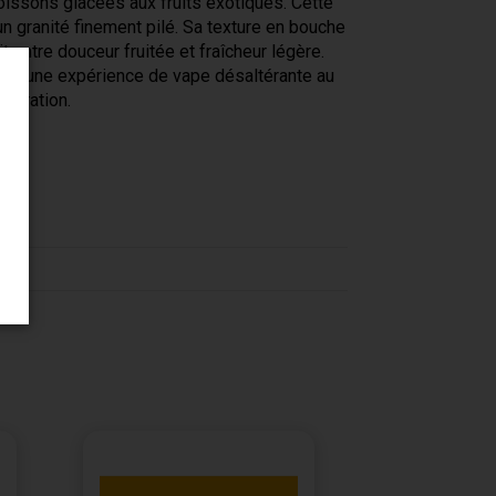
oissons glacées aux fruits exotiques. Cette
un granité finement pilé. Sa texture en bouche
 entre douceur fruitée et fraîcheur légère.
hent une expérience de vape désaltérante au
spiration.