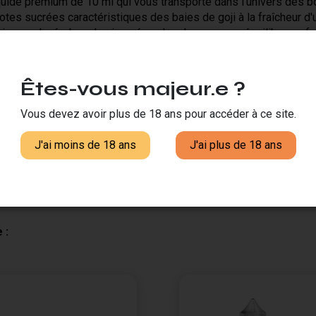
iquide premium de 10 ml qui vous transporte dans l'univers des b
notes sucrées caractéristiques des baies de goji à la fraîcheur d'
oisson glacée lors des journées chaudes, avec un équilibre parfait
 séduire les amateurs de saveurs fruitées originales qui recherc
endu aromatique fidèle, pour une sensation immersive à chaque in
Êtes-vous majeur.e ?
Vous devez avoir plus de 18 ans pour accéder à ce site.
France
J'ai moins de 18 ans
J'ai plus de 18 ans
50/50
 :