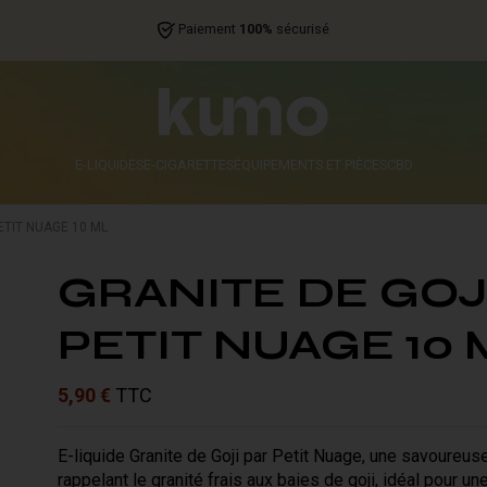
Paiement
100%
sécurisé
E-LIQUIDES
E-CIGARETTES
ÉQUIPEMENTS ET PIÈCES
CBD
ETIT NUAGE 10 ML
GRANITE DE GOJ
PETIT NUAGE 10 
5,90 €
TTC
E-liquide Granite de Goji par Petit Nuage, une savoureus
rappelant le granité frais aux baies de goji, idéal pour un