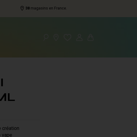
38
magasins en France.
I
ML
e création
e vape