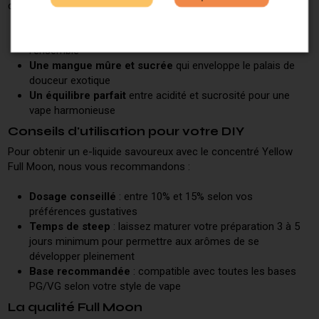
conquis par :
Une note de citron vif
qui apporte fraîcheur et peps à
l'ensemble
Une mangue mûre et sucrée
qui enveloppe le palais de
douceur exotique
Un équilibre parfait
entre acidité et sucrosité pour une
vape harmonieuse
Conseils d'utilisation pour votre DIY
Pour obtenir un e-liquide savoureux avec le concentré Yellow
Full Moon, nous vous recommandons :
Dosage conseillé
: entre 10% et 15% selon vos
préférences gustatives
Temps de steep
: laissez maturer votre préparation 3 à 5
jours minimum pour permettre aux arômes de se
développer pleinement
Base recommandée
: compatible avec toutes les bases
PG/VG selon votre style de vape
La qualité Full Moon