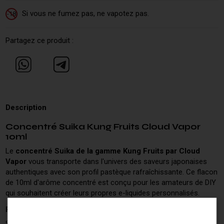
Si vous ne fumez pas, ne vapotez pas.
-18
Partagez ce produit :
Description
Concentré Suika Kung Fruits Cloud Vapor
10ml
Le
concentré Suika de la gamme Kung Fruits par Cloud
Vapor
vous transporte dans l'univers des saveurs japonaises
authentiques avec son profil pastèque rafraîchissante. Ce flacon
de 10ml d'arôme concentré est conçu pour les amateurs de DIY
qui souhaitent créer leurs propres e-liquides personnalisés.
Profil aromatique du concentré Suika
Suika, qui signifie pastèque en japonais, offre une expérience