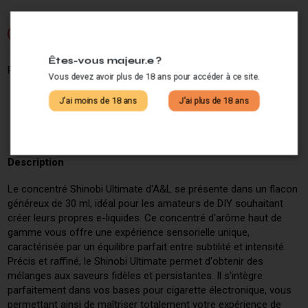
Si vous ne fumez pas, ne vapotez pas.
-18
Êtes-vous majeur.e ?
Partagez ce produit :
Vous devez avoir plus de 18 ans pour accéder à ce site.
J'ai moins de 18 ans
J'ai plus de 18 ans
Description
Le concentré Shinobi Ultimate d'A&L se présente dans un flacon
généreux de 30 ml, idéal pour les amateurs de DIY souhaitant
créer leurs propres e-liquides. Ce concentré d'arôme haut de
gamme vous offre une expérience sensorielle unique,
caractérisée par un équilibre parfait entre subtilité et intensité.
Précis et raffiné, le Shinobi Ultimate permet d'obtenir des
mélanges aux saveurs fidèles et persistantes. Il s'intègre
parfaitement dans vos bases pour cigarette électronique, vous
permettant ainsi de maîtriser totalement votre expérience de