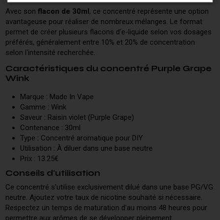
Avec son
flacon de 30ml
, ce concentré représente une option
avantageuse pour réaliser de nombreux mélanges. Le format
permet de créer plusieurs flacons d'e-liquide selon vos dosages
préférés, généralement entre 10% et 20% de concentration
selon l'intensité recherchée.
Caractéristiques du concentré Purple Grape
Wink
Marque : Made In Vape
Gamme : Wink
Saveur : Raisin violet (Purple Grape)
Contenance : 30ml
Type : Concentré aromatique pour DIY
Utilisation : À diluer dans une base neutre
Prix : 13.25€
Conseils d'utilisation
Ce concentré s'utilise exclusivement dilué dans une base PG/VG
neutre. Ajoutez votre taux de nicotine souhaité si nécessaire.
Respectez un temps de maturation d'au moins 48 heures pour
permettre aux arômes de se développer pleinement.