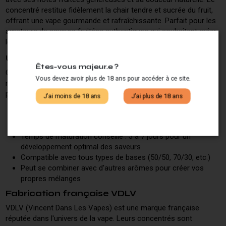
concentré restitue fidèlement la chair tendre et sucrée du fruit,
offrant une vape gourmande et rafraîchissante. Parfait pour les
amateurs de saveurs fruitées authentiques qui souhaitent créer
leurs propres recettes.
Utilisation et dosage
Êtes-vous majeur.e ?
Ce concentré s'utilise pour la préparation de vos e-liquides
Vous devez avoir plus de 18 ans pour accéder à ce site.
maison. Il se dilue dans une base neutre PG/VG selon vos
préférences :
J'ai moins de 18 ans
J'ai plus de 18 ans
Dosage recommandé : entre 10% et 20% selon l'intensité
souhaitée
Temps de maturation conseillé : 3 à 7 jours pour un
développement optimal des saveurs
Compatible avec tous types de bases (50/50, 70/30, etc.)
Peut se combiner avec d'autres arômes pour créer vos
propres mélanges
Fabrication française VDLV
VDLV (Vincent Dans Les Vapes) est une marque française
réputée dans l'univers de la vape. Leurs concentrés sont