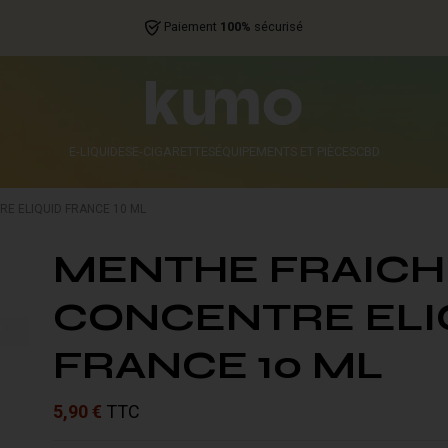
Paiement
100%
sécurisé
E-LIQUIDES
E-CIGARETTES
ÉQUIPEMENTS ET PIÈCES
CBD
E ELIQUID FRANCE 10 ML
MENTHE FRAICH
CONCENTRE ELI
FRANCE 10 ML
5,90 €
TTC