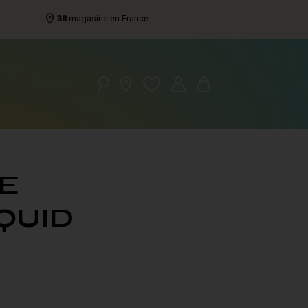
38
magasins en France.
E
QUID