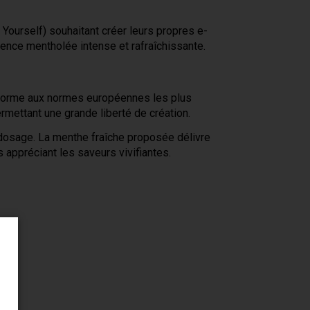
Yourself) souhaitant créer leurs propres e-
ence mentholée intense et rafraîchissante.
onforme aux normes européennes les plus
mettant une grande liberté de création.
 dosage. La menthe fraîche proposée délivre
 appréciant les saveurs vivifiantes.