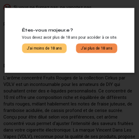
Si vous ne fumez pas, ne vapotez pas.
-18
Partagez ce produit :
Êtes-vous majeur.e ?
Vous devez avoir plus de 18 ans pour accéder à ce site.
J'ai moins de 18 ans
J'ai plus de 18 ans
Description
L'arôme concentré Fruits Rouges de la collection Cirkus par
VDLV est un incontournable pour les amateurs de DIY qui
souhaitent créer des e-liquides personnalisés. Ce concentré de
10 ml offre une composition riche et équilibrée de différents
fruits rouges, mêlant habilement les notes de fraise juteuse, de
framboise acidulée, de cassis profond et de cerise sucrée.
Conçu pour être dilué selon vos préférences, cet arôme
concentré vous permet d'ajuster l'intensité des saveurs fruitées
dans votre cigarette électronique. La marque Vincent Dans Les
Vapes (VDLV), reconnue pour la qualité de ses produits, propose