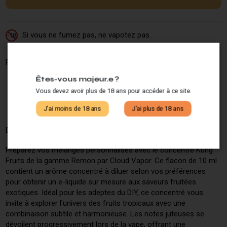
Si vous ne fumez pas, ne vapotez pas.
-18
Partagez ce produit :
Êtes-vous majeur.e ?
Vous devez avoir plus de 18 ans pour accéder à ce site.
J'ai moins de 18 ans
J'ai plus de 18 ans
Description
Préparez vos mélanges personnalisés avec le concentré Kung
Fruits de la gamme Remon par Cloud Vapor. Ce flacon de 10 ml
contient un arôme concentré à diluer selon vos préférences
pour obtenir un e-liquide sur mesure aux saveurs fruitées
exotiques. Idéal pour les adeptes du DIY, ce concentré vous
invite à explorer l'univers des fruits tropicaux avec une
combinaison subtile et harmonieuse. Les notes juteuses se
dévoilent progressivement lors de la vape, offrant une