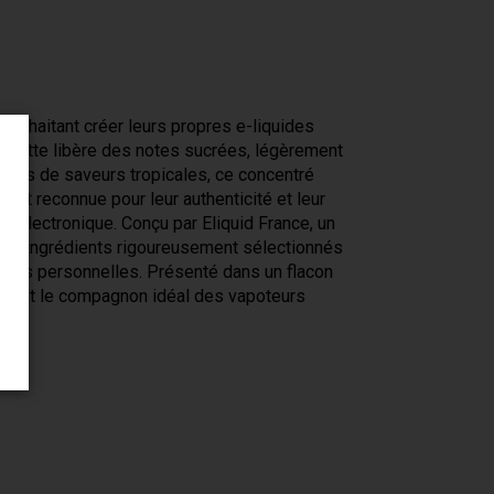
souhaitant créer leurs propres e-liquides
goutte libère des notes sucrées, légèrement
teurs de saveurs tropicales, ce concentré
est reconnue pour leur authenticité et leur
 électronique. Conçu par Eliquid France, un
tir d'ingrédients rigoureusement sélectionnés
ences personnelles. Présenté dans un flacon
e est le compagnon idéal des vapoteurs