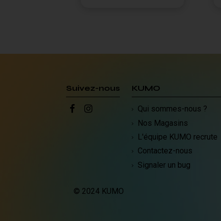
Suivez-nous
KUMO
Qui sommes-nous ?
Nos Magasins
L'équipe KUMO recrute
Contactez-nous
Signaler un bug
© 2024 KUMO