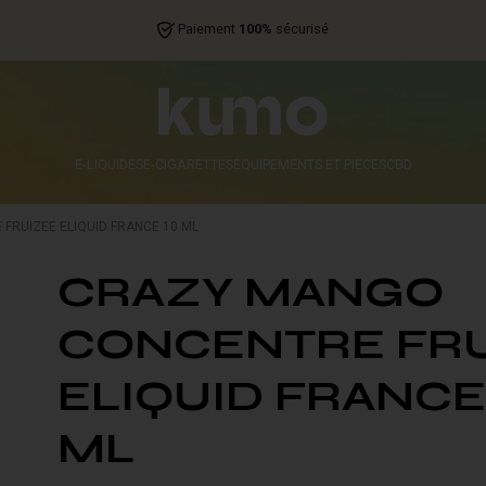
Paiement
100%
sécurisé
E-LIQUIDES
E-CIGARETTES
ÉQUIPEMENTS ET PIÈCES
CBD
RUIZEE ELIQUID FRANCE 10 ML
CRAZY MANGO
CONCENTRE FR
ELIQUID FRANCE
ML