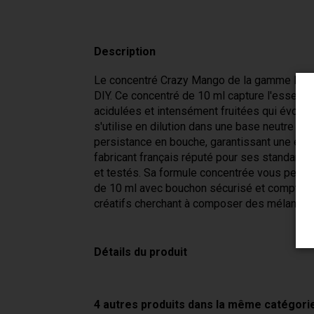
Description
Le concentré Crazy Mango de la gamme Fruizee
DIY. Ce concentré de 10 ml capture l'essenc
acidulées et intensément fruitées qui évoque
s'utilise en dilution dans une base neutre po
persistance en bouche, garantissant une expé
fabricant français réputé pour ses standards
et testés. Sa formule concentrée vous perme
de 10 ml avec bouchon sécurisé et compte-g
créatifs cherchant à composer des mélanges
Détails du produit
4 autres produits dans la même catégorie