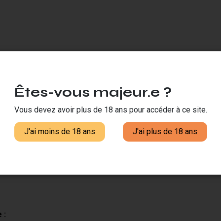
 par Eliquid France est l'ingrédient parfait pour les vapoteurs 
e même de la mangue dans toute sa splendeur exotique. Chaque 
nt les mangues mûres fraîchement cueillies. Idéal pour les ama
Êtes-vous majeur.e ?
ur obtenir un e-liquide sur-mesure. La qualité des arômes Fruizee 
rience de vapotage constante et savoureuse avec votre cigarette
Vous devez avoir plus de 18 ans pour accéder à ce site.
 de qualité élevés, ce concentré Crazy Mango est fabriqué à par
t de doser précisément l'intensité de l'arôme selon vos préfér
J'ai moins de 18 ans
J'ai plus de 18 ans
outtes pour un dosage précis, le concentré Crazy Mango Fruize
 uniques et gourmands.
 :