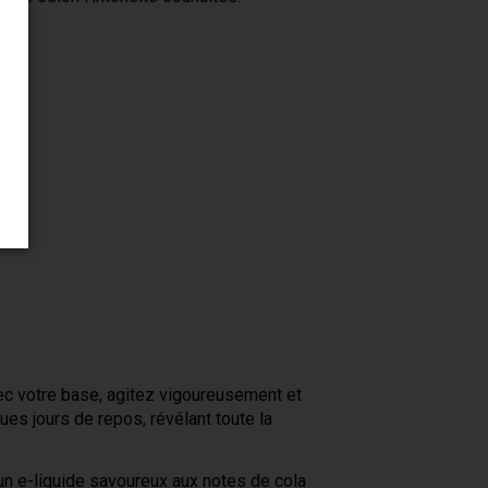
c votre base, agitez vigoureusement et
es jours de repos, révélant toute la
n e-liquide savoureux aux notes de cola