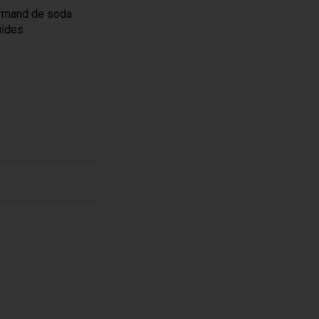
urmand de soda
uides