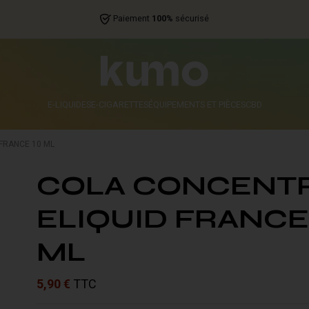
Paiement
100%
sécurisé
E-LIQUIDES
E-CIGARETTES
ÉQUIPEMENTS ET PIÈCES
CBD
FRANCE 10 ML
COLA CONCENT
ELIQUID FRANCE
ML
5,90 €
TTC