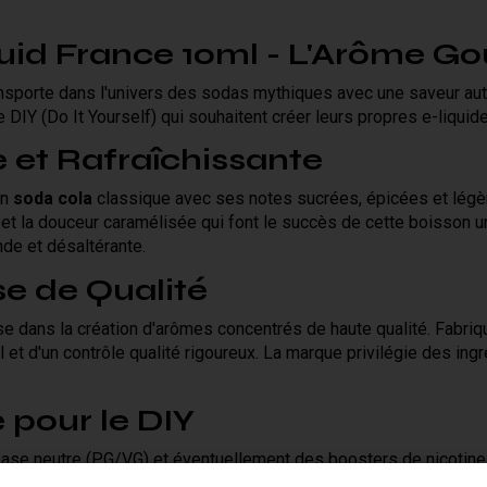
uid France 10ml - L'Arôme Go
nsporte dans l'univers des sodas mythiques avec une saveur auth
DIY (Do It Yourself) qui souhaitent créer leurs propres e-liquid
 et Rafraîchissante
un
soda cola
classique avec ses notes sucrées, épicées et légè
 et la douceur caramélisée qui font le succès de cette boisson 
de et désaltérante.
se de Qualité
e dans la création d'arômes concentrés de haute qualité. Fabriq
l et d'un contrôle qualité rigoureux. La marque privilégie des ing
 pour le DIY
base neutre (PG/VG) et éventuellement des boosters de nicotin
% et 15%
du volume total de votre préparation, mais peut être aj