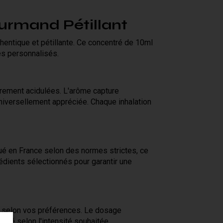
urmand Pétillant
entique et pétillante. Ce concentré de 10ml
es personnalisés.
rement acidulées. L'arôme capture
universellement appréciée. Chaque inhalation
ué en France selon des normes strictes, ce
rédients sélectionnés pour garantir une
e selon vos préférences. Le dosage
usté selon l'intensité souhaitée.