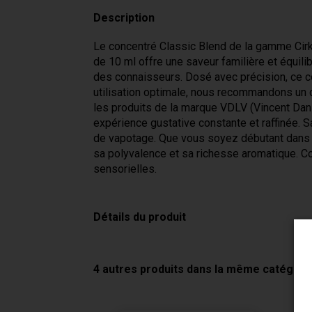
Description
Le concentré Classic Blend de la gamme Cirk
de 10 ml offre une saveur familière et équil
des connaisseurs. Dosé avec précision, ce 
utilisation optimale, nous recommandons un 
les produits de la marque VDLV (Vincent Dan
expérience gustative constante et raffinée. S
de vapotage. Que vous soyez débutant dans l
sa polyvalence et sa richesse aromatique. Con
sensorielles.
Détails du produit
4 autres produits dans la même catégorie