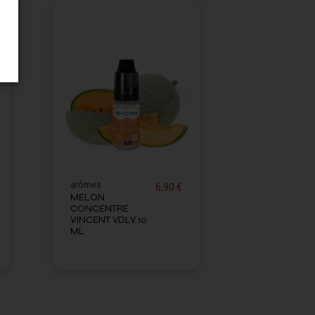
arômes
6,90 €
MELON
CONCENTRE
VINCENT VDLV 10
ML