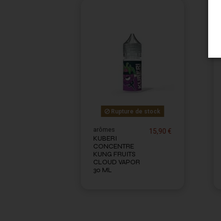
Rupture de stock
arômes
15,90 €
KUBERI
CONCENTRE
KUNG FRUITS
CLOUD VAPOR
30 ML