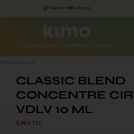
Paiement
100%
sécurisé
E-LIQUIDES
E-CIGARETTES
ÉQUIPEMENTS ET PIÈCES
CBD
 CIRKUS VDLV 10 ML
CLASSIC BLEND
CONCENTRE CIR
VDLV 10 ML
5,90 €
TTC