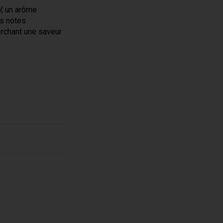
V, un arôme
es notes
erchant une saveur