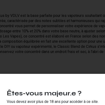
us by VDLV est la base parfaite pour les vapoteurs souhaitant c
ibrée, caractérisée par des notes subtiles et harmonieuses qui ra
concentré vous permet de personnaliser votre expérience de vap
dosage entre 10% et 20% dans votre base neutre, à ajuster selon
s Les Vapes), ce concentré est élaboré en France selon des norm
a composition équilibrée en fait une excellente option pour une u
e DIY ou vapoteur expérimenté, le Classic Blend de Cirkus s'int
servez votre concentré dans un endroit frais et sec, à l'abri de
 :
Êtes-vous majeur.e ?
Vous devez avoir plus de 18 ans pour accéder à ce site.