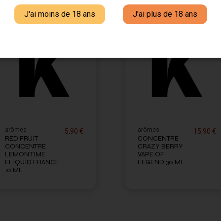
J'ai moins de 18 ans
J'ai plus de 18 ans
arômes
arômes
5,90 €
15,90 €
RED FRUIT
CONCENTRE
CONCENTRE
CRAZY BERRY
LEMON TIME
VAPE OF
ELIQUID FRANCE
LEGEND 30 ML
10 ML