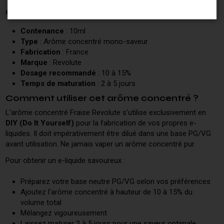
Caractéristiques techniques
Contenance
: 10ml
Type
: Arôme concentré mono-saveur
Fabrication
: France
Marque
: Revolute
Dosage recommandé
: 10 à 15%
Temps de maturation
: 2 à 5 jours
Comment utiliser cet arôme concentré ?
L'arôme concentré Fraise Revolute s'utilise exclusivement en
DIY (Do It Yourself)
pour la fabrication de vos propres e-
liquides. Il doit impérativement être dilué dans une base PG/VG
avant utilisation. Ne jamais vaper un arôme concentré pur.
Pour obtenir un e-liquide savoureux :
Préparez votre base neutre PG/VG selon vos préférences
Ajoutez l'arôme concentré à hauteur de 10 à 15% du
volume total
Mélangez vigoureusement
Laissez maturer 2 à 5 jours pour une saveur optimale