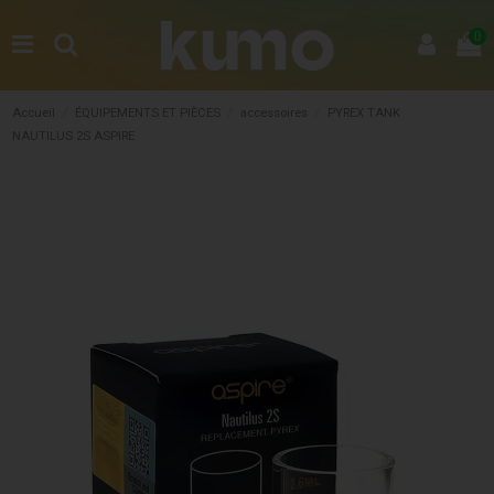
0
Accueil
ÉQUIPEMENTS ET PIÈCES
accessoires
PYREX TANK
NAUTILUS 2S ASPIRE